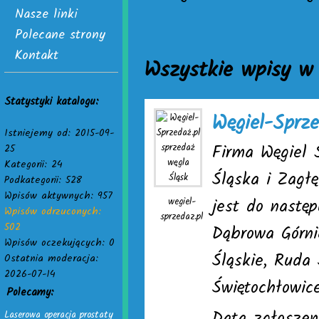
Nasze linki
Polecane strony
Kontakt
Wszystkie wpisy w 
Statystyki katalogu:
Węgiel-Sprze
Istniejemy od: 2015-09-
Firma Węgiel 
25
Kategorii: 24
Śląska i Zagł
Podkategorii: 528
Wpisów aktywnych: 957
jest do nastę
wegiel-
Wpisów odrzuconych:
sprzedaz.pl
502
Dąbrowa Górni
Wpisów oczekujących: 0
Śląskie, Ruda 
Ostatnia moderacja:
2026-07-14
Świętochłowic
Polecamy:
Laserowa operacja prostaty