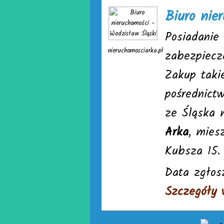
Biuro nie
Posiadanie
nieruchomosciarka.pl
zabezpiecz
Zakup takie
pośrednict
ze Śląska 
Arka
, mies
Kubsza 15.
Data zgłos
Szczegóły 