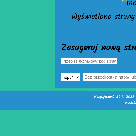
Wyświetlono strony 
Zasugeruj nową str
Pozycja.eu
© 2015-2025 -
modif