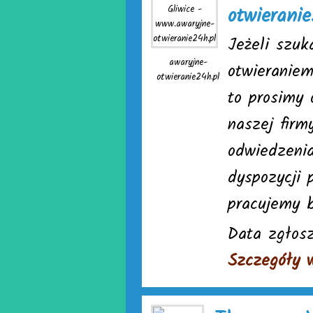
otwieranie
Jeżeli szuk
awaryjne-
otwieranie
otwieranie24h.pl
to prosimy 
naszej firm
odwiedzeni
dyspozycji 
pracujemy 
Data zgłosz
Szczegóły 