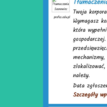
Tłumaczeni
Twoja korpora
profes.edu.pl
Wymagasz kon
która wypełn
gospodarczej.
przedsięwzięc
mechanizmy, 
zlokalizować,
należy.
Data zgłoszen
Szczegóły wp