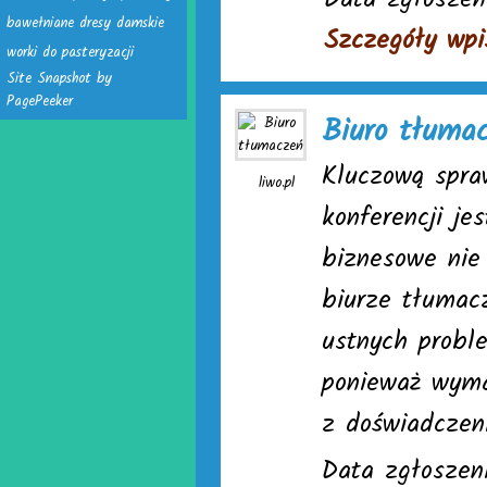
Data zgłoszen
bawełniane dresy damskie
Szczegóły wpi
worki do pasteryzacji
Site Snapshot by
PagePeeker
Biuro tłuma
Kluczową spra
liwo.pl
konferencji je
biznesowe nie
biurze tłumac
ustnych probl
ponieważ wyma
z doświadczen
Data zgłoszeni