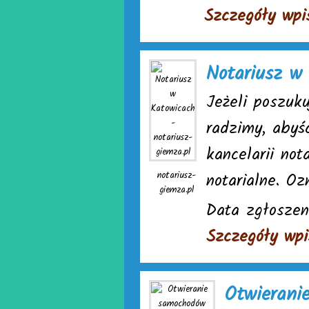
Szczegóły wpi
Notariusz w 
Jeżeli poszuk
radzimy, abyś
kancelarii not
notariusz-
notarialne. Oz
giemza.pl
Data zgłoszen
Szczegóły wpi
Otwierani