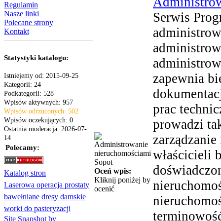
Administrow
Regulamin
Nasze linki
Serwis Prog
Polecane strony
administrow
Kontakt
administrow
Statystyki katalogu:
administrow
zapewnia bi
Istniejemy od: 2015-09-25
Kategorii: 24
dokumentacji
Podkategorii: 528
Wpisów aktywnych: 957
prac technic
Wpisów odrzuconych: 502
Wpisów oczekujących: 0
prowadzi ta
Ostatnia moderacja: 2026-07-
zarządzanie
14
Polecamy:
właścicieli 
doświadczon
Oceń wpis:
Katalog stron
Kliknij poniżej by
nieruchomoś
Laserowa operacja prostaty
ocenić
bawełniane dresy damskie
nieruchomoś
worki do pasteryzacji
terminowość
Site Snapshot by