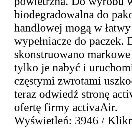
powietrzna. Do wyrobu w
biodegradowalna do pako
handlowej mogą w łatwy
wypełniacze do paczek. 
skonstruowano markowe u
tylko je nabyć i uruchom
częstymi zwrotami uszko
teraz odwiedź stronę activ
ofertę firmy activaAir.
Wyświetleń: 3946 / Klikn