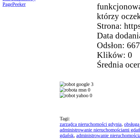
PagePeeker
funkcjonowa
którzy oczek
Strona: http
Data dodani
Odsłon: 667
Klików: 0
Średnia ocen
3
0
0
Tagi:
zarządca nieruchomości gdynia
,
obsługa
administrowanie nieruchomościami gda
gdańsk
,
administrowanie nieruchomości