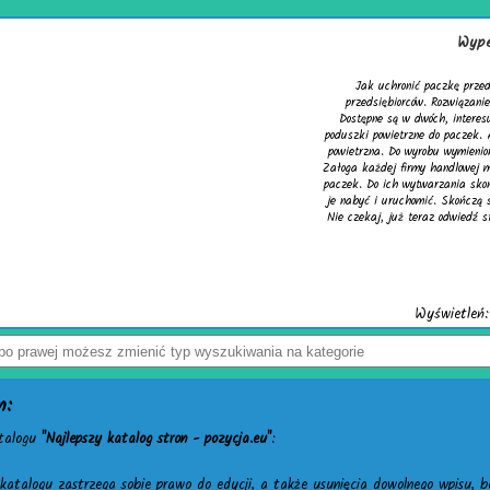
Wypełniacze do kartonów
 przed uszkodzeniem? Z tym pytaniem zmaga się wielu
ązaniem problemu są skuteczne wypełniacze do kartonów.
teresujących wersjach. Pierwsza to cieszące się uznaniem
zek. Alternatywą dla nich jest chroniąca równie dobrze mata
ienionych wersji służy folia biodegradowalna do pakowania.
wej mogą w łatwy sposób tworzyć wspomniane wypełniacze do
a skonstruowano markowe urządzenia activaAir. Trzeba tylko
ńczą się problemy z częstymi zwrotami uszkodzonego towaru.
dź stronę activaair.pl. Znajdziesz na niej pełną ofertę firmy
activaAir.
leń: 3941 / Kliknięć: 7 /
Szczegóły wpisu
n:
atalogu
"Najlepszy katalog stron - pozycja.eu"
:
katalogu zastrzega sobie prawo do edycji, a także usunięcia dowolnego wpisu, b