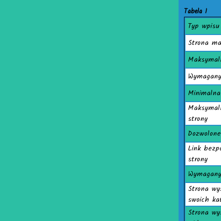
Tabela 1
Typ wpisu
Strona ma
Maksymaln
Wymagany 
Minimalna
Maksymaln
strony
Dozwolone 
Link bezp
strony
Wymagany 
Strona wy
swoich ka
Strona wy