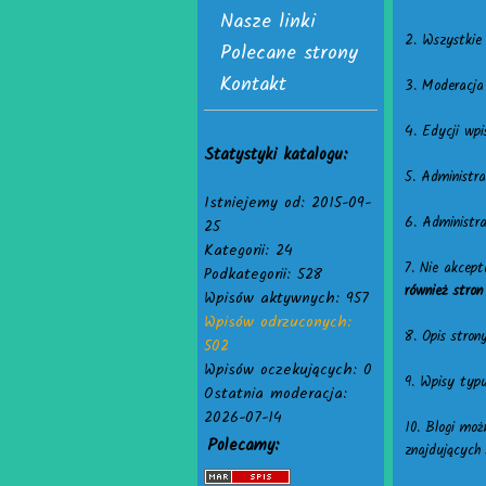
Nasze linki
2. Wszystkie
Polecane strony
Kontakt
3. Moderacja
4. Edycji wp
Statystyki katalogu:
5. Administr
Istniejemy od: 2015-09-
6. Administra
25
Kategorii: 24
7. Nie akcep
Podkategorii: 528
również stro
Wpisów aktywnych: 957
Wpisów odrzuconych:
8. Opis stron
502
Wpisów oczekujących: 0
9. Wpisy typ
Ostatnia moderacja:
2026-07-14
10. Blogi moż
Polecamy:
znajdujących