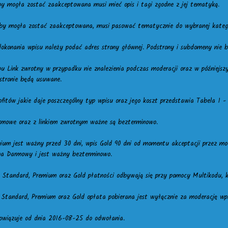
aby mogła zostać zaakceptowana musi mieć opis i tagi zgodne z jej tematyką.
aby mogła zostać zaakceptowana, musi pasować tematycznie do wybranej katego
dokonania wpisu należy podać adres strony głównej. Podstrony i subdomeny nie
pu Link zwrotny w przypadku nie znalezienia podczas moderacji oraz w późniejsz
stronie będą usuwane.
fitów jakie daje poszczególny typ wpisu oraz jego koszt przedstawia Tabela 1 - 
rmowe oraz z linkiem zwrotnym ważne są bezterminowo.
mium jest ważny przed 30 dni, wpis Gold 90 dni od momentu akceptacji przez mo
na Darmowy i jest ważny bezterminowo.
u Standard, Premium oraz Gold płatności odbywają się przy pomocy Multikodu, k
u Standard, Premium oraz Gold opłata pobierana jest wyłącznie za moderację wp
owiązuje od dnia 2016-08-25 do odwołania.