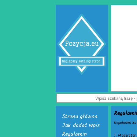
Jak uchronić paczkę
przedsiębiorców. Rozwi
Dostępne są w dwóch, in
poduszki powietrzne do pac
powietrzna. Do wyrobu wym
Załoga każdej firmy handlo
paczek. Do ich wytwarzani
je nabyć i uruchomić. Sko
Nie czekaj, już teraz odwie
Wyświet
Regulami
Strona główna
Regulamin k
Jak dodać wpis
Regulamin
1. Moderator 