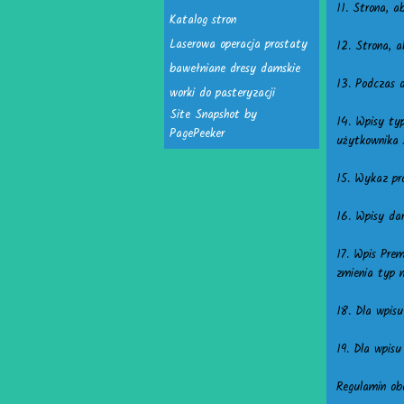
11. Strona, 
Katalog stron
Laserowa operacja prostaty
12. Strona, 
bawełniane dresy damskie
13. Podczas 
worki do pasteryzacji
Site Snapshot by
14. Wpisy ty
PagePeeker
użytkownika 
15. Wykaz pro
16. Wpisy da
17. Wpis Pre
zmienia typ 
18. Dla wpis
19. Dla wpis
Regulamin ob