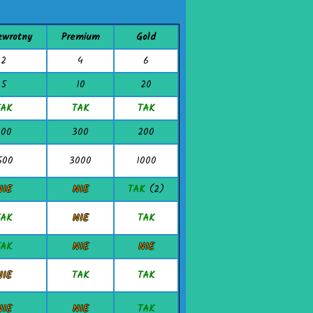
zwrotny
Premium
Gold
2
4
6
5
10
20
TAK
TAK
TAK
400
300
200
500
3000
1000
NIE
NIE
TAK
(2)
TAK
NIE
TAK
TAK
NIE
NIE
NIE
TAK
TAK
NIE
NIE
TAK