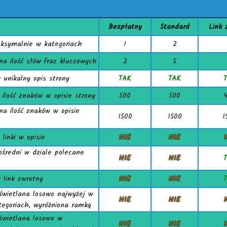
Bezpłatny
Standard
Link 
ksymalnie w kategoriach
1
2
a ilość słów fraz kluczowych
2
5
unikalny opis strony
TAK
TAK
 ilość znaków w opisie strony
500
500
a ilość znaków w opisie
1500
1500
1
linki w opisie
NIE
NIE
ośredni w dziale polecane
NIE
NIE
link zwrotny
NIE
NIE
świetlana losowo najwyżej w
NIE
NIE
tegoriach, wyróżniona ramką
świetlana losowo w
NIE
NIE