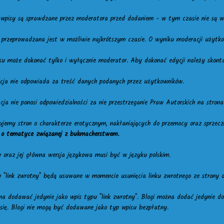
 wpisy są sprawdzane przez moderatora przed dodaniem - w tym czasie nie są w
 przeprowadzana jest w możliwie najkrótszym czasie. O wyniku moderacji użytk
isu może dokonać tylko i wyłącznie moderator. Aby dokonać edycji należy skonta
acja nie odpowiada za treść danych podanych przez użytkowników.
cja nie ponosi odpowiedzialności za nie przestrzeganie Praw Autorskich na stron
tujemy stron o charakterze erotycznym, nakłaniających do przemocy oraz sprzec
n o tematyce związanej z bukmacherstwem.
y oraz jej główna wersja językowa musi być w języku polskim.
u "link zwrotny" będą usuwane w momencie usunięcia linku zwrotnego ze strony 
na dodawać jedynie jako wpis typu "link zwrotny". Blogi można dodać jedynie do k
 się. Blogi nie mogą być dodawane jako typ wpisu bezpłatny.