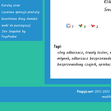
Kli
Katalog stron
Śre
Laserowa operacja prostaty
bawełniane dresy damskie
worki do pasteryzacji
7
0
2
Site Snapshot by
PagePeeker
Tagi:
silny odkurzacz
,
trwały toster
,
młynek
,
odkurzacz bezprzewod
bezprzewodowy czajnik
,
opieka
Pozycja.eu
© 2015-2025 -
modif