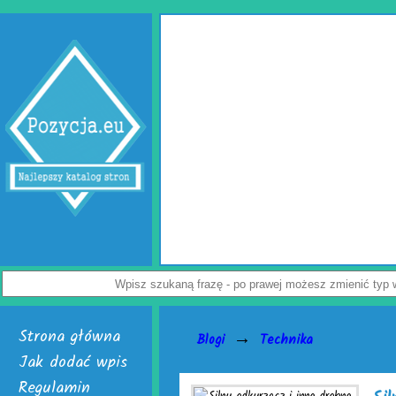
Jak uchronić 
przedsiębiorców
Dostępne są w dw
poduszki powietrzne
powietrzna. Do wyr
Załoga każdej firmy
paczek. Do ich wytw
je nabyć i uruchom
Nie czekaj, już ter
Wy
Strona główna
→
Blogi
Technika
Jak dodać wpis
Regulamin