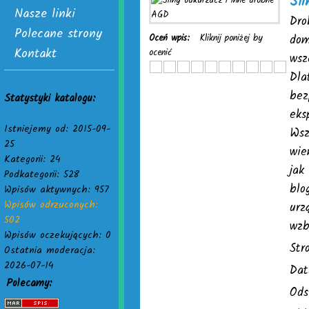
Sil
Nasze linki
Dro
Polecane strony
Oceń wpis:
Kliknij poniżej by
dom
Kontakt
ocenić
wsz
Dla
bez
Statystyki katalogu:
eks
Istniejemy od: 2015-09-
Wsz
25
wie
Kategorii: 24
jak
Podkategorii: 528
blo
Wpisów aktywnych: 957
Wpisów odrzuconych:
urz
502
wzb
Wpisów oczekujących: 0
Str
Ostatnia moderacja:
2026-07-14
Dat
Polecamy:
Ods