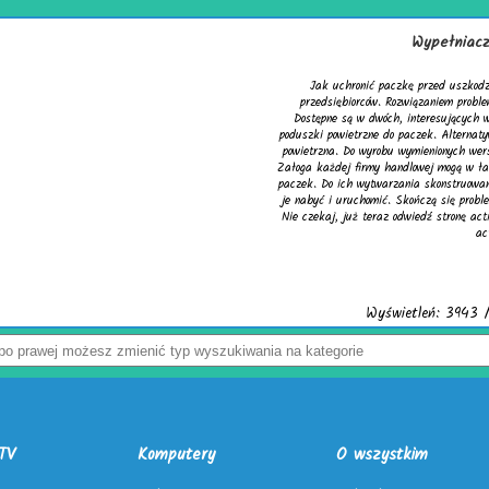
Wypełniacze do kartonów
 przed uszkodzeniem? Z tym pytaniem zmaga się wielu
ązaniem problemu są skuteczne wypełniacze do kartonów.
teresujących wersjach. Pierwsza to cieszące się uznaniem
zek. Alternatywą dla nich jest chroniąca równie dobrze mata
ienionych wersji służy folia biodegradowalna do pakowania.
wej mogą w łatwy sposób tworzyć wspomniane wypełniacze do
a skonstruowano markowe urządzenia activaAir. Trzeba tylko
ńczą się problemy z częstymi zwrotami uszkodzonego towaru.
dź stronę activaair.pl. Znajdziesz na niej pełną ofertę firmy
activaAir.
eń: 3943 / Kliknięć: 7 /
Szczegóły wpisu
TV
Komputery
O wszystkim