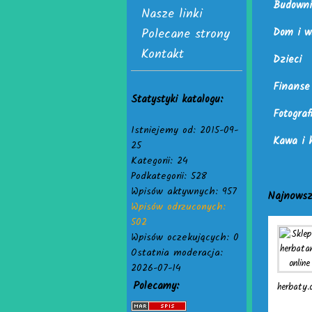
Budowni
Nasze linki
Polecane strony
Dom i w
Kontakt
Dzieci
Finanse
Statystyki katalogu:
Fotograf
Istniejemy od: 2015-09-
Kawa i 
25
Kategorii: 24
Podkategorii: 528
Wpisów aktywnych: 957
Najnowsz
Wpisów odrzuconych:
502
Wpisów oczekujących: 0
Ostatnia moderacja:
2026-07-14
Polecamy:
herbaty.o