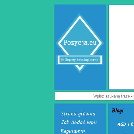
Jak uchronić paczkę
przedsiębiorców. Rozwi
Dostępne są w dwóch, in
poduszki powietrzne do pac
powietrzna. Do wyrobu wym
Załoga każdej firmy handlo
paczek. Do ich wytwarzani
je nabyć i uruchomić. Sko
Nie czekaj, już teraz odwie
Wyświetl
Blogi
Strona główna
Jak dodać wpis
AGD i R
Regulamin