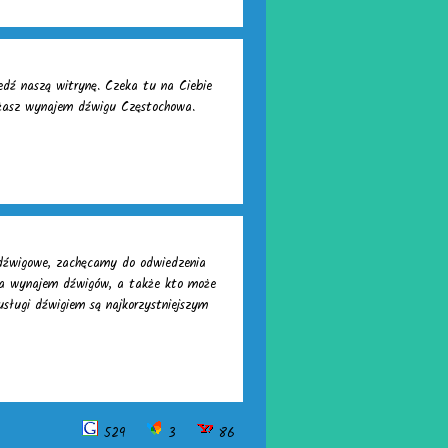
dź naszą witrynę. Czeka tu na Ciebie
ażasz wynajem dźwigu Częstochowa.
i dźwigowe, zachęcamy do odwiedzenia
ega wynajem dźwigów, a także kto może
usługi dźwigiem są najkorzystniejszym
529
3
86