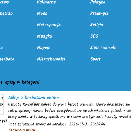
ctwo
Kulinarne
Polityka
nętrza
Moda
Przemysł
Motoryzacja
Religia
Muzyka
SEO
ia
Napoje
Ślub i wesele
herbata
Nieruchomości
Sport
e wpisy w kategorii
Sklep z herbatami online
Herbaty Ronnefeldt należą do grona herbat premium. Warto dowiedzieć się n
takiej sytuacji można będzie zdecydować się na ich właściwe gatunki i od
który działa w fachowy sposób ma w swoim asortymencie herbaty ronnefe
rg.pl
Data zgłoszenia strony do katalogu: 2026-07-31 23:20:04
Szczegóły wpisu