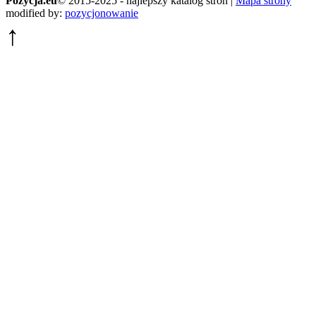
Pozycja.eu
© 2015-2025 - najlepszy katalog stron |
Mapa strony
modified by:
pozycjonowanie
↑