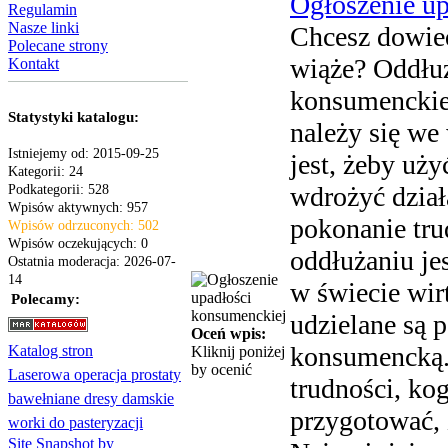
Ogłoszenie u
Regulamin
Nasze linki
Chcesz dowiedz
Polecane strony
wiąże? Oddłuż
Kontakt
konsumenckie
Statystyki katalogu:
należy się we
Istniejemy od: 2015-09-25
jest, żeby uż
Kategorii: 24
wdrożyć dział
Podkategorii: 528
Wpisów aktywnych: 957
pokonanie tr
Wpisów odrzuconych: 502
Wpisów oczekujących: 0
oddłużaniu jes
Ostatnia moderacja: 2026-07-
14
w świecie wirt
Polecamy:
udzielane są 
Oceń wpis:
konsumencką. 
Katalog stron
Kliknij poniżej
by ocenić
Laserowa operacja prostaty
trudności, ko
bawełniane dresy damskie
przygotować, 
worki do pasteryzacji
Site Snapshot by