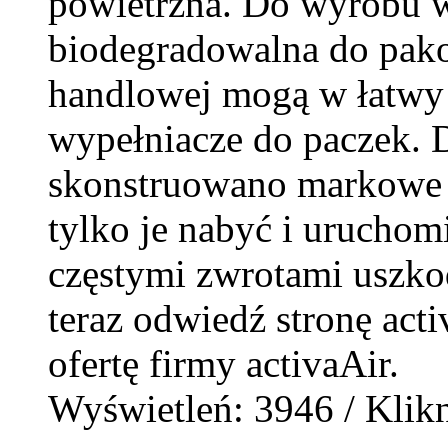
powietrzna. Do wyrobu w
biodegradowalna do pako
handlowej mogą w łatwy
wypełniacze do paczek. 
skonstruowano markowe u
tylko je nabyć i uruchom
częstymi zwrotami uszko
teraz odwiedź stronę activ
ofertę firmy activaAir.
Wyświetleń: 3946 / Klikn