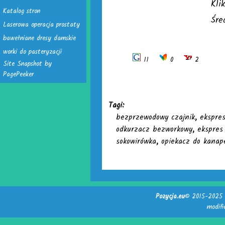
Kli
Katalog stron
Śre
Laserowa operacja prostaty
bawełniane dresy damskie
worki do pasteryzacji
11
0
2
Site Snapshot by
PagePeeker
Tagi:
bezprzewodowy czajnik
,
ekspre
odkurzacz bezworkowy
,
ekspres
sokowirówka
,
opiekacz do kanap
Pozycja.eu
© 2015-2025 -
modif