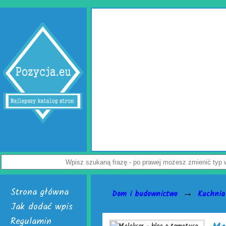
Wypełniacze do kartonów
Jak uchronić paczkę przed uszkodzeniem? Z tym pytani
przedsiębiorców. Rozwiązaniem problemu są skuteczne wyp
Dostępne są w dwóch, interesujących wersjach. Pierwsza to
poduszki powietrzne do paczek. Alternatywą dla nich jest chr
powietrzna. Do wyrobu wymienionych wersji służy folia biode
Załoga każdej firmy handlowej mogą w łatwy sposób tworzyć w
paczek. Do ich wytwarzania skonstruowano markowe urządzenia
je nabyć i uruchomić. Skończą się problemy z częstymi zwrot
Nie czekaj, już teraz odwiedź stronę activaair.pl. Znajdziesz 
activaAir.
Wyświetleń: 3946 / Kliknięć: 7 /
Szc
Strona główna
→
Dom i budownictwo
Kuchnia
Jak dodać wpis
Regulamin