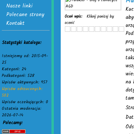
Ma
Nasze linki
Kuc
Polecane strony
Oceń wpis:
Kliknij poniżej by
aby
Kontakt
ocenić
urz
Pod
prz
Statystyki katalogu:
urz
Istniejemy od: 2015-09-
tak
25
wsz
Kategorii: 24
wie
Podkategorii: 528
na 
Wpisów aktywnych: 957
Wpisów odrzuconych:
dot
502
tam
Wpisów oczekujących: 0
Str
Ostatnia moderacja:
2026-07-14
Dat
Polecamy:
Ods