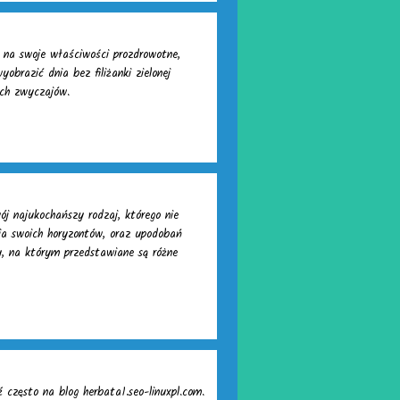
 na swoje właściwości prozdrowotne,
brazić dnia bez filiżanki zielonej
ych zwyczajów.
ój najukochańszy rodzaj, którego nie
a swoich horyzontów, oraz upodobań
, na którym przedstawiane są różne
często na blog herbata1.seo-linuxpl.com.