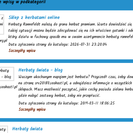
e wpisy w podkategorii
Sklep z herbatami online
Herbaty Ronnefeldt należą do grona herbat premium. Warto dowiedzieć się n
takiej sytuacji można będzie zdecydować się na ich właściwe gatunki i od
który działa w fachowy sposób ma w swoim asortymencie herbaty ronnefe
rg.pl
Data zgłoszenia strony do katalogu: 2026-07-31 23:20:04
Szczegóły wpisu
Herbaty świata - blog
Waszym ukochanym napojem jest herbata? Przyszedł czas, żeby dowied
na stronę srv20180.seohost1.pl, a odnajdziesz informacje o wszystkic
seohost1.pl
sklepach. Masz możliwość poczytać, jakie cechy posiada zielona herba
gdzie nabyć zestawy herbat, żeby nie przepłacić.
Data zgłoszenia strony do katalogu: 2019-03-11 18:06:25
Szczegóły wpisu
Herbaty świata