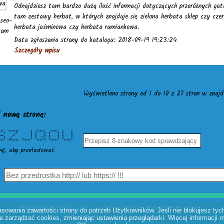
Odnajdziesz tam bardzo dużą ilość informacji dotyczących przeróżnych gat
tam zestawy herbat, w których znajduje się zielona herbata sklep czy czer
.seo-
herbata jaśminowa czy herbata rumiankowa.
.com
Data zgłoszenia strony do katalogu: 2018-09-19 19:23:24
Szczegóły wpisu
Wyświetlono strony od 1 do 10 z 27 stron w znajdu
 nową stronę:
** ******* * ***** ***** * *
* * * * * * * * * *
 * * * * * * * * *
 ***** * * * * * * * *
* * * * * * * * * *
* * * * * * * * * * *
 ******* ***** **** * ***** *****
nij, aby przeładować
Pozycja.eu
© 2015-2025 - najlepszy katalog stron |
Mapa strony
owania zawartości strony do potrzeb Użytkowników. Jeśli nie blokujesz tych
modified by:
pozycjonowanie
 zarządzać cookies, zmieniając ustawienia przeglądarki. Więcej informacji