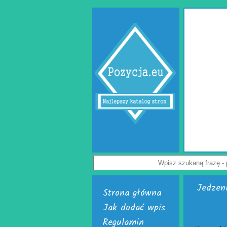
Gabinet psychologa Lublin
 miejsce, w którym każdy może uzyskać specjalistyczną i empatyczną
 zdrowia psychicznego, relacji oraz seksualności. Ten specjalistyczny
oga Lublin oferuje pomoc osobom borykającym się z lękiem, stresem,
alnymi i trudnościami w relacjach. Doświadczeni specjaliści, tacy jak
lin i psychoterapeuta Lublin, oferują indywidualne podejście oraz
ania i bezpieczeństwa. W działalności ośrodka znajduje się również
ferują seksuolodzy Lublin, pomagając pacjentom lepiej zrozumieć siebie
i wzmocnić dobrostan psychiczny.
Wyświetleń: 68 / Kliknięć: 0 /
Szczegóły wpisu
Jedzen
Strona główna
Jak dodać wpis
Regulamin