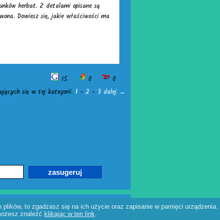
unków herbat. Z detalami opisane są
wona. Dowiesz się, jakie właściwości ma
15
0
0
jących się w tej kategorii.
1
-
2
-
3
dalej →
 plików, to zgadzasz się na ich użycie oraz zapisanie w pamięci urządzenia.
 możesz znaleźć
klikając w ten link
.