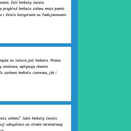
wanie. Dziś herbaty świata
Na przykład herbata zielona może pomóc
 i działa korzystanie na funkcjonowanie
pojów na świecie jest herbata. Można
ory smakowe, wpływają również
da zarówno herbata czerwona, jak i
bata zielona? Jakie herbaty świata
cji odnajdziesz na stronie internetowej
ce.