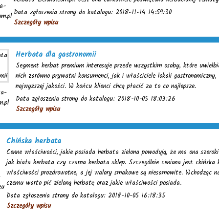
a-
Data zgłoszenia strony do katalogu: 2018-11-14 14:59:30
om.pl
Szczegóły wpisu
Herbata dla gastronomii
Segment herbat premium interesuje przede wszystkim osoby, które uwielbia
nich zarówno prywatni konsumenci, jak i właściciele lokali gastronomiczny
najwyższej jakości. W końcu klienci chcą płacić za to co najlepsze.
ta-
Data zgłoszenia strony do katalogu: 2018-10-05 18:03:26
m.pl
Szczegóły wpisu
Chińska herbata
Cenne właściwości, jakie posiada herbata zielona powodują, że ma ona szerok
jak biała herbata czy czarna herbata sklep. Szczególnie ceniona jest chińska
właściwości prozdrowotne, a jej walory smakowe są niesamowite. Wchodząc na 
-
czemu warto pić zieloną herbatę oraz jakie właściwości posiada.
eu
Data zgłoszenia strony do katalogu: 2018-10-05 16:18:35
Szczegóły wpisu