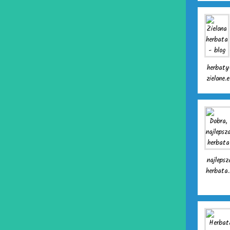
herbaty
zielone.
najlepsz
herbata