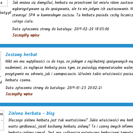
Jak można się domyślać, herbata na przestrzeni lat miała różne zastoso
wykorzystywane są do spożywania, ale to nie jedyne ich zastosowanie. 
baty.pl
stworzyć SPA w kameralnym zaciszu. Ta herbata posiada cechy lecznicze
całego ciała.
Data zgłoszenia strony do katalogu: 2019-02-20 18:03:06
Szczegóły wpisu
Zestawy herbat
Nikt nie ma wątpliwości co do tego, że jednym z najchętniej spożywanych na
nadmienić, że najlepsze herbaty poza tym, że posiadają niepowtarzalne wal
pozytywnie na zdrowie, jak i samopoczucie. Właśnie takie właściwości posia
-
herbata czarna.
pl
Data zgłoszenia strony do katalogu: 2019-01-23 20:02:21
Szczegóły wpisu
Zielona herbata - blog
Dlaczego zielona herbata jest tak wartościowa? Jakie właściwości ma her
warto spróbować, jeżeli kochamy herbatę zieloną? Te i szereg innych informa
herbata-zielona.com.pl. Jest ona całkowicie poświęcona herbacianej tematy