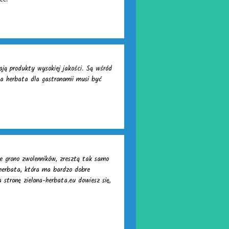
ją produkty wysokiej jakości. Są wśród
, a herbata dla gastronomii musi być
ie grono zwolenników, zresztą tak samo
 herbata, która ma bardzo dobre
stronę zielona-herbata.eu dowiesz się,