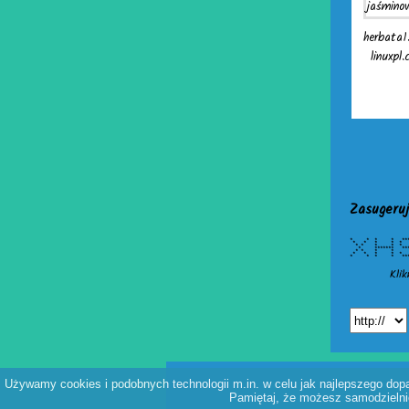
herbata1
linuxpl
Zasugeruj
* * * * ***
* * * * 
* * * *
* *******
* * * * 
* * * * 
* * * * *****
Klik
Używamy cookies i podobnych technologii m.in. w celu jak najlepszego dopas
Pamiętaj, że możesz samodzielnie