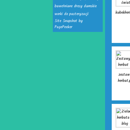
bawełniane dresy damskie
kubekher
worki do pasteryzacji
Site Snapshot by
PagePeeker
zestaw
herbat.