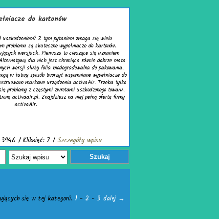
cze do kartonów
odzeniem? Z tym pytaniem zmaga się wielu
blemu są skuteczne wypełniacze do kartonów.
 wersjach. Pierwsza to cieszące się uznaniem
tywą dla nich jest chroniąca równie dobrze mata
rsji służy folia biodegradowalna do pakowania.
łatwy sposób tworzyć wspomniane wypełniacze do
ano markowe urządzenia activaAir. Trzeba tylko
blemy z częstymi zwrotami uszkodzonego towaru.
tivaair.pl. Znajdziesz na niej pełną ofertę firmy
activaAir.
/ Kliknięć: 7 /
Szczegóły wpisu
Szukaj
jących się w tej kategorii.
1
-
2
-
3
dalej →