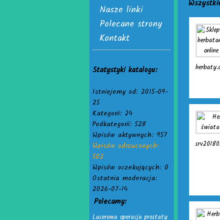
Wszystki
Nasze linki
Polecane strony
Kontakt
herbaty.o
Statystyki katalogu:
Istniejemy od: 2015-09-
25
Kategorii: 24
Podkategorii: 528
Wpisów aktywnych: 957
srv20180.
Wpisów odrzuconych:
502
Wpisów oczekujących: 0
Ostatnia moderacja:
2026-07-14
Polecamy:
Laserowa operacja prostaty