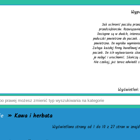
Wypełnia
Jak uchronić paczkę przed uszk
przedsiębiorców. Rozwiązaniem pro
Dostępne są w dwóch, interesujących
poduszki powietrzne do paczek. Alterna
powietrzna. Do wyrobu wymienionych we
Załoga każdej firmy handlowej mogą w 
paczek. Do ich wytwarzania skonstruow
je nabyć i uruchomić. Skończą się pro
Nie czekaj, już teraz odwiedź stronę ac
Wyświetleń: 3946 
ie
» Kawa i herbata
Wyświetlono strony od 1 do 10 z 27 stron w znajdu