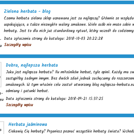
Zielona herbata - blog
Czemu herbata zielona sklep uznawana jest za najlepszą? Głównie ze względu
uspokajające, a także niezwykłe walory smakowe. Wiele osób nie może sobie wyo
herbaty. Jest to dla nich już standardowy rytuał, który wszedł do codzienn
Data zgłoszenia strony do katalogu: 2018-10-03 20:22:28
-
Szczegóły wpisu
eu
Dobra, najlepsza herbata
Jaka jest najlepsza herbata? Ilu miłośników herbat, tyle opinii. Każdy ma sw
zastąpiłby żadnym innym. Bez dwóch zdań jednak zachęcamy do rozszerzeni
smakowych. W tym właśnie celu został utworzony blog najlepsza-herbata.eu
odmiany i gatunki herbat.
a-
Data zgłoszenia strony do katalogu: 2018-09-21 15:37:25
.eu
Szczegóły wpisu
Herbata jaśminowa
Ciekawią Cię herbaty? Prganiesz poznać wszystkie herbaty świata? Wchodź 