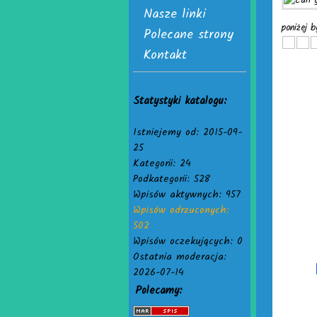
Nasze linki
poniżej b
Polecane strony
Kontakt
Statystyki katalogu:
Istniejemy od: 2015-09-
25
Kategorii: 24
Podkategorii: 528
Wpisów aktywnych: 957
Wpisów odrzuconych:
502
Wpisów oczekujących: 0
Ostatnia moderacja:
2026-07-14
Polecamy: