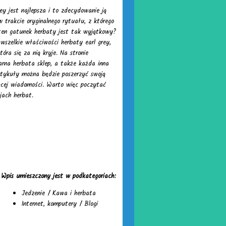
rey jest najlepsza i to zdecydowanie ją
w trakcie oryginalnego rytuału, z którego
 ten gatunek herbaty jest tak wyjątkowy?
wszelkie właściwości herbaty earl grey,
óra się za nią kryje. Na stronie
arna herbata sklep, a także każda inna
rtykuły można będzie poszerzyć swoją
ięcej wiadomości. Warto więc poczytać
jach herbat.
Wpis umieszczony jest w podkategoriach:
Jedzenie
/
Kawa i herbata
Internet, komputery
/
Blogi