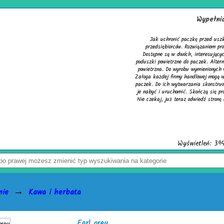
Wypełniacze do kartonów
Jak uchronić paczkę przed uszkodzeniem? Z tym pytaniem zmaga się wielu
przedsiębiorców. Rozwiązaniem problemu są skuteczne wypełniacze do kartonów.
Dostępne są w dwóch, interesujących wersjach. Pierwsza to cieszące się uznaniem
poduszki powietrzne do paczek. Alternatywą dla nich jest chroniąca równie dobrze mata
powietrzna. Do wyrobu wymienionych wersji służy folia biodegradowalna do pakowania.
ałoga każdej firmy handlowej mogą w łatwy sposób tworzyć wspomniane wypełniacze do
aczek. Do ich wytwarzania skonstruowano markowe urządzenia activaAir. Trzeba tylko
je nabyć i uruchomić. Skończą się problemy z częstymi zwrotami uszkodzonego towaru.
Nie czekaj, już teraz odwiedź stronę activaair.pl. Znajdziesz na niej pełną ofertę firmy
activaAir.
Wyświetleń: 3941 / Kliknięć: 7 /
Szczegóły wpisu
→
nie
Kawa i herbata
Earl grey