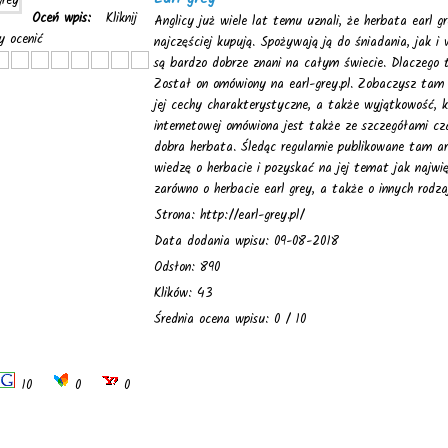
Oceń wpis:
Kliknij
Anglicy już wiele lat temu uznali, że herbata earl g
y ocenić
najczęściej kupują. Spożywają ją do śniadania, jak i 
są bardzo dobrze znani na całym świecie. Dlaczego
Został on omówiony na earl-grey.pl. Zobaczysz tam 
jej cechy charakterystyczne, a także wyjątkowość, kt
internetowej omówiona jest także ze szczegółami cz
dobra herbata. Śledąc regularnie publikowane tam a
wiedzę o herbacie i pozyskać na jej temat jak najw
zarówno o herbacie earl grey, a także o innych rodza
Strona: http://earl-grey.pl/
Data dodania wpisu: 09-08-2018
Odsłon: 890
Klików: 43
Średnia ocena wpisu: 0 / 10
10
0
0