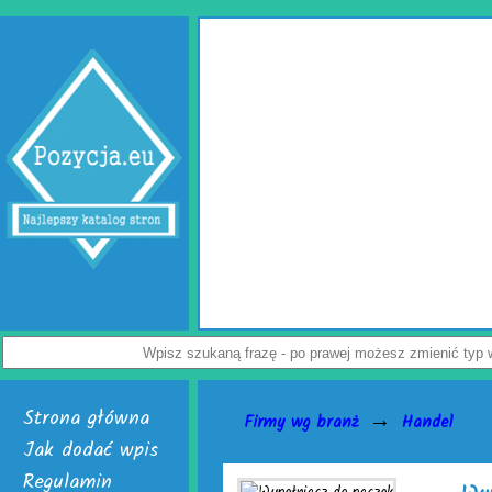
Wypełniacze do kartonów
Jak uchronić paczkę przed uszkodzeniem? Z tym pytaniem zmaga się wielu
przedsiębiorców. Rozwiązaniem problemu są skuteczne wypełniacze do kartonów.
Dostępne są w dwóch, interesujących wersjach. Pierwsza to cieszące się uznani
poduszki powietrzne do paczek. Alternatywą dla nich jest chroniąca równie dobrze 
powietrzna. Do wyrobu wymienionych wersji służy folia biodegradowalna do pakowa
Załoga każdej firmy handlowej mogą w łatwy sposób tworzyć wspomniane wypełniac
paczek. Do ich wytwarzania skonstruowano markowe urządzenia activaAir. Trzeba t
je nabyć i uruchomić. Skończą się problemy z częstymi zwrotami uszkodzonego tow
Nie czekaj, już teraz odwiedź stronę activaair.pl. Znajdziesz na niej pełną ofertę f
activaAir.
Wyświetleń: 3946 / Kliknięć: 7 /
Szczegóły wpisu
Strona główna
→
Firmy wg branż
Handel
Jak dodać wpis
Regulamin