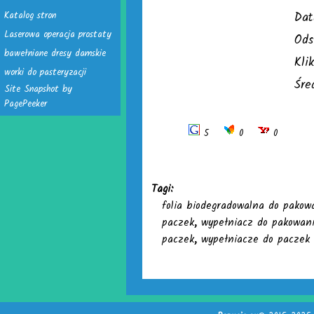
Katalog stron
Dat
Laserowa operacja prostaty
Ods
bawełniane dresy damskie
Kli
worki do pasteryzacji
Śre
Site Snapshot by
PagePeeker
5
0
0
Tagi:
folia biodegradowalna do pakow
paczek
,
wypełniacz do pakowan
paczek
,
wypełniacze do paczek