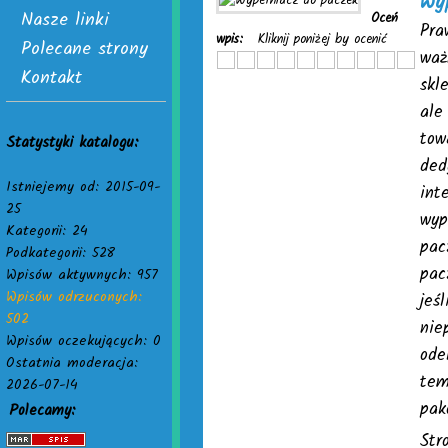
Wy
Nasze linki
Oceń
Pra
wpis:
Kliknij poniżej by ocenić
Polecane strony
waż
Kontakt
skl
ale
tow
Statystyki katalogu:
ded
Istniejemy od: 2015-09-
int
25
wyp
Kategorii: 24
pac
Podkategorii: 528
pac
Wpisów aktywnych: 957
Wpisów odrzuconych:
jeś
502
nie
Wpisów oczekujących: 0
ode
Ostatnia moderacja:
tem
2026-07-14
pak
Polecamy:
Str