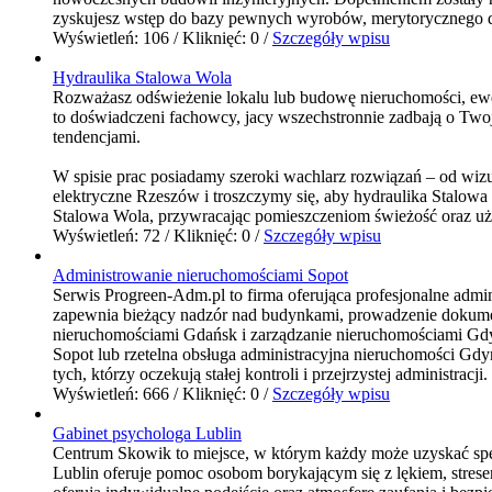
zyskujesz wstęp do bazy pewnych wyrobów, merytorycznego dor
Wyświetleń: 106 / Kliknięć: 0 /
Szczegóły wpisu
Hydraulika Stalowa Wola
Rozważasz odświeżenie lokalu lub budowę nieruchomości, ewen
to doświadczeni fachowcy, jacy wszechstronnie zadbają o Tw
tendencjami.
W spisie prac posiadamy szeroki wachlarz rozwiązań – od wizu
elektryczne Rzeszów i troszczymy się, aby hydraulika Stalo
Stalowa Wola, przywracając pomieszczeniom świeżość oraz uży
Wyświetleń: 72 / Kliknięć: 0 /
Szczegóły wpisu
Administrowanie nieruchomościami Sopot
Serwis Progreen-Adm.pl to firma oferująca profesjonalne adm
zapewnia bieżący nadzór nad budynkami, prowadzenie dokumenta
nieruchomościami Gdańsk i zarządzanie nieruchomościami Gdyn
Sopot lub rzetelna obsługa administracyjna nieruchomości G
tych, którzy oczekują stałej kontroli i przejrzystej administracji.
Wyświetleń: 666 / Kliknięć: 0 /
Szczegóły wpisu
Gabinet psychologa Lublin
Centrum Skowik to miejsce, w którym każdy może uzyskać specj
Lublin oferuje pomoc osobom borykającym się z lękiem, stresem