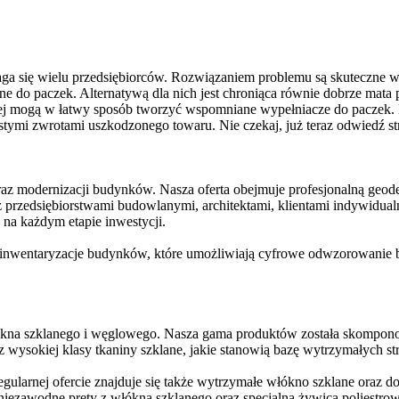
ga się wielu przedsiębiorców. Rozwiązaniem problemu są skuteczne w
zne do paczek. Alternatywą dla nich jest chroniąca równie dobrze mat
ej mogą w łatwy sposób tworzyć wspomniane wypełniacze do paczek. 
tymi zwrotami uszkodzonego towaru. Nie czekaj, już teraz odwiedź stronę
az modernizacji budynków. Nasza oferta obejmuje profesjonalną geode
 przedsiębiorstwami budowlanymi, architektami, klientami indywidual
na każdym etapie inwestycji.
z inwentaryzacje budynków, które umożliwiają cyfrowe odwzorowanie
ókna szklanego i węglowego. Nasza gama produktów została skompono
wysokiej klasy tkaniny szklane, jakie stanowią bazę wytrzymałych str
egularnej ofercie znajduje się także wytrzymałe włókno szklane oraz
ezawodne pręty z włókna szklanego oraz specjalna żywica poliestrowa