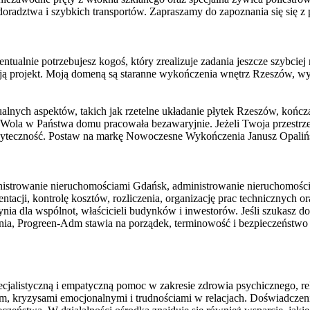
adztwa i szybkich transportów. Zapraszamy do zapoznania się się z p
tualnie potrzebujesz kogoś, który zrealizuje zadania jeszcze szybci
oją projekt. Moją domeną są staranne wykończenia wnętrz Rzeszów, 
alnych aspektów, takich jak rzetelne układanie płytek Rzeszów, kończ
wa Wola w Państwa domu pracowała bezawaryjnie. Jeżeli Twoja przest
teczność. Postaw na markę Nowoczesne Wykończenia Janusz Opaliński i
inistrowanie nieruchomościami Gdańsk, administrowanie nieruchomośc
cji, kontrolę kosztów, rozliczenia, organizację prac technicznych or
ia dla wspólnot, właścicieli budynków i inwestorów. Jeśli szukasz 
dynia, Progreen-Adm stawia na porządek, terminowość i bezpieczeńst
alistyczną i empatyczną pomoc w zakresie zdrowia psychicznego, relac
, kryzysami emocjonalnymi i trudnościami w relacjach. Doświadczeni s