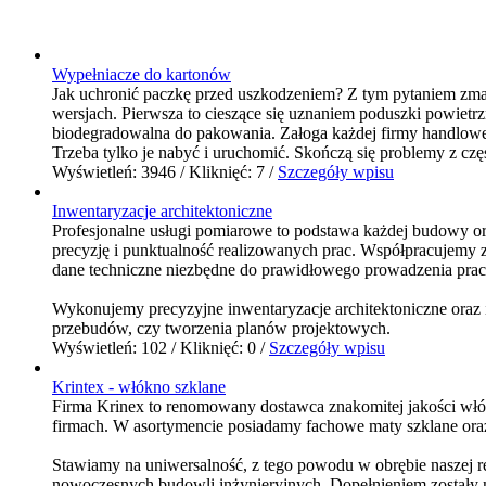
Wypełniacze do kartonów
Jak uchronić paczkę przed uszkodzeniem? Z tym pytaniem zma
wersjach. Pierwsza to cieszące się uznaniem poduszki powietr
biodegradowalna do pakowania. Załoga każdej firmy handlow
Trzeba tylko je nabyć i uruchomić. Skończą się problemy z częs
Wyświetleń: 3946 / Kliknięć: 7 /
Szczegóły wpisu
Inwentaryzacje architektoniczne
Profesjonalne usługi pomiarowe to podstawa każdej budowy or
precyzję i punktualność realizowanych prac. Współpracujemy z
dane techniczne niezbędne do prawidłowego prowadzenia prac 
Wykonujemy precyzyjne inwentaryzacje architektoniczne ora
przebudów, czy tworzenia planów projektowych.
Wyświetleń: 102 / Kliknięć: 0 /
Szczegóły wpisu
Krintex - włókno szklane
Firma Krinex to renomowany dostawca znakomitej jakości wł
firmach. W asortymencie posiadamy fachowe maty szklane oraz 
Stawiamy na uniwersalność, z tego powodu w obrębie naszej r
nowoczesnych budowli inżynieryjnych. Dopełnieniem zostały ni