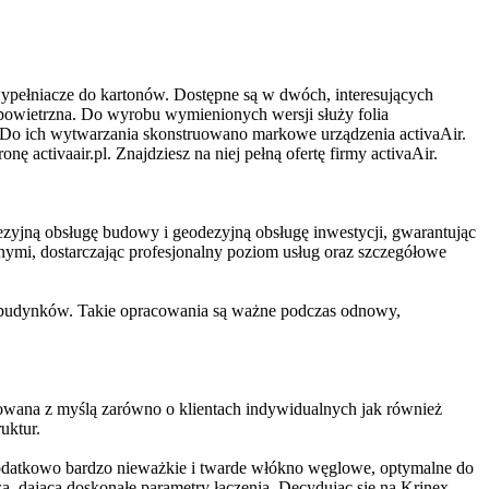
ypełniacze do kartonów. Dostępne są w dwóch, interesujących
a powietrzna. Do wyrobu wymienionych wersji służy folia
Do ich wytwarzania skonstruowano markowe urządzenia activaAir.
 activaair.pl. Znajdziesz na niej pełną ofertę firmy activaAir.
zyjną obsługę budowy i geodezyjną obsługę inwestycji, gwarantując
nymi, dostarczając profesjonalny poziom usług oraz szczegółowe
 budynków. Takie opracowania są ważne podczas odnowy,
wana z myślą zarówno o klientach indywidualnych jak również
uktur.
 dodatkowo bardzo nieważkie i twarde włókno węglowe, optymalne do
, dająca doskonałe parametry łączenia. Decydując się na Krinex,