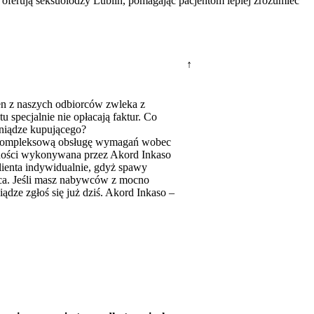
e oferują seksuolodzy Lublin, pomagając pacjentom lepiej zrozumieć
↑
den z naszych odbiorców zwleka z
u specjalnie nie opłacają faktur. Co
eniądze kupującego?
y kompleksową obsługę wymagań wobec
żności wykonywana przez Akord Inkaso
lienta indywidualnie, gdyż spawy
ca. Jeśli masz nabywców z mocno
ądze zgłoś się już dziś. Akord Inkaso –