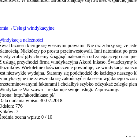
ieczeństwa. W działalności ośrodka znajduje się również wsparcie, jaki
omia
→
Usługi windykacyjne
Windykacja należności
Świat biznesu kieruje się własnymi prawami. Nie raz zdarzy się, że je
płatnością. Niektórzy po prostu przeinwestowali. Inni natomiast po prost
wtedy zrobić gdy chcemy ściągnąć należności od zalegającego nam pi
Z usługą przychodzi firma windykacyjna Akord Inkaso. Świadczym
dłużników. Wieloletnie doświadczenie powoduje, że windykacja nale
jest niezwykle wydajna. Staramy się podchodzić do każdego naszego k
windykacyjne nie zawsze da się zakończyć sukcesem wg danego wzor
przeterminowanymi fakturami i chciałbyś szybko odzyskać zaległe pieni
Windykacje Warszawa – reklamuje swoje usługi. Zapraszamy.
Strona: http://akordinkaso.pl/
Data dodania wpisu: 30-07-2018
Odsłon: 776
Klików: 7
Średnia ocena wpisu: 0 / 10