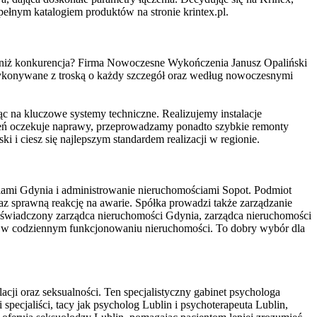
ełnym katalogiem produktów na stronie krintex.pl.
ej niż konkurencja? Firma Nowoczesne Wykończenia Janusz Opaliński
wykonywane z troską o każdy szczegół oraz według nowoczesnymi
ąc na kluczowe systemy techniczne. Realizujemy instalacje
rzeń oczekuje naprawy, przeprowadzamy ponadto szybkie remonty
 ciesz się najlepszym standardem realizacji w regionie.
iami Gdynia i administrowanie nieruchomościami Sopot. Podmiot
az sprawną reakcję na awarie. Spółka prowadzi także zarządzanie
doświadczony zarządca nieruchomości Gdynia, zarządca nieruchomości
wo w codziennym funkcjonowaniu nieruchomości. To dobry wybór dla
ji oraz seksualności. Ten specjalistyczny gabinet psychologa
pecjaliści, tacy jak psycholog Lublin i psychoterapeuta Lublin,