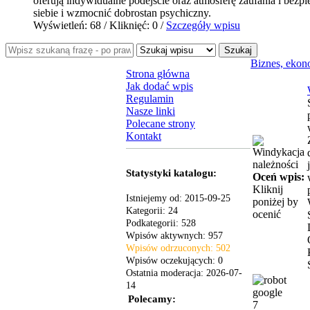
oferują indywidualne podejście oraz atmosferę zaufania i bezp
siebie i wzmocnić dobrostan psychiczny.
Wyświetleń: 68 / Kliknięć: 0 /
Szczegóły wpisu
Szukaj
Biznes, ekon
Strona główna
Jak dodać wpis
Regulamin
Nasze linki
Polecane strony
Kontakt
Statystyki katalogu:
Oceń wpis:
Kliknij
Istniejemy od: 2015-09-25
poniżej by
Kategorii: 24
ocenić
Podkategorii: 528
Wpisów aktywnych: 957
Wpisów odrzuconych: 502
Wpisów oczekujących: 0
Ostatnia moderacja: 2026-07-
14
Polecamy:
7