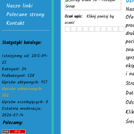
Us
Nasze linki
Nas
Polecane strony
Oceń wpis:
Kliknij poniżej by
Ofe
Kontakt
ocenić
pro
dru
poc
Statystyki katalogu:
zna
Istniejemy od: 2015-09-
spr
25
eks
Kategorii: 24
i n
Podkategorii: 528
Wpisów aktywnych: 957
Str
Wpisów odrzuconych:
Dat
502
Wpisów oczekujących: 0
Ods
Ostatnia moderacja:
Kli
2026-07-14
Śre
Polecamy: