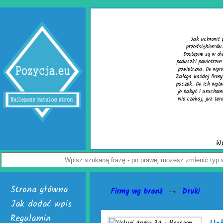
Wypełniacze do kartonów
chronić paczkę przed uszkodzeniem? Z tym pytaniem zmaga się wielu
ębiorców. Rozwiązaniem problemu są skuteczne wypełniacze do kartonów.
 są w dwóch, interesujących wersjach. Pierwsza to cieszące się uznaniem
wietrzne do paczek. Alternatywą dla nich jest chroniąca równie dobrze mata
. Do wyrobu wymienionych wersji służy folia biodegradowalna do pakowania.
ej firmy handlowej mogą w łatwy sposób tworzyć wspomniane wypełniacze do
ich wytwarzania skonstruowano markowe urządzenia activaAir. Trzeba tylko
 uruchomić. Skończą się problemy z częstymi zwrotami uszkodzonego towaru.
 już teraz odwiedź stronę activaair.pl. Znajdziesz na niej pełną ofertę firmy
activaAir.
Wyświetleń: 3946 / Kliknięć: 7 /
Szczegóły wpisu
Strona główna
→
Firmy wg branż
Druki
Jak dodać wpis
Regulamin