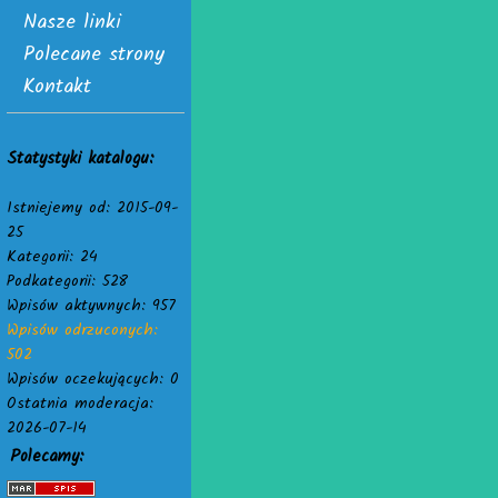
Nasze linki
Polecane strony
Kontakt
Statystyki katalogu:
Istniejemy od: 2015-09-
25
Kategorii: 24
Podkategorii: 528
Wpisów aktywnych: 957
Wpisów odrzuconych:
502
Wpisów oczekujących: 0
Ostatnia moderacja:
2026-07-14
Polecamy: