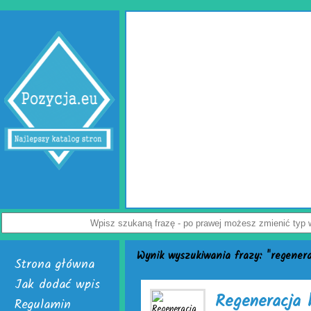
Wypełniacze do ka
Jak uchronić paczkę przed uszkodzeniem? Z t
przedsiębiorców. Rozwiązaniem problemu są skute
Dostępne są w dwóch, interesujących wersjach. Pi
poduszki powietrzne do paczek. Alternatywą dla nich
powietrzna. Do wyrobu wymienionych wersji służy fo
Załoga każdej firmy handlowej mogą w łatwy sposób 
paczek. Do ich wytwarzania skonstruowano markowe u
je nabyć i uruchomić. Skończą się problemy z częst
Nie czekaj, już teraz odwiedź stronę activaair.pl. Zn
activaAir.
Wyświetleń: 3946 / Kliknięć:
Wynik wyszukiwania frazy: "regenera
Strona główna
Jak dodać wpis
Regeneracja 
Regulamin