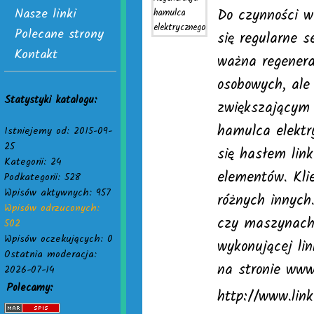
Nasze linki
Do czynności w
Polecane strony
się regularne 
Kontakt
ważna regener
osobowych, ale
Statystyki katalogu:
zwiększającym 
hamulca elektr
Istniejemy od: 2015-09-
25
się hasłem link
Kategorii: 24
elementów. Kli
Podkategorii: 528
Wpisów aktywnych: 957
różnych innych
Wpisów odrzuconych:
czy maszynach
502
Wpisów oczekujących: 0
wykonującej lin
Ostatnia moderacja:
na stronie www
2026-07-14
Polecamy:
http://www.lin