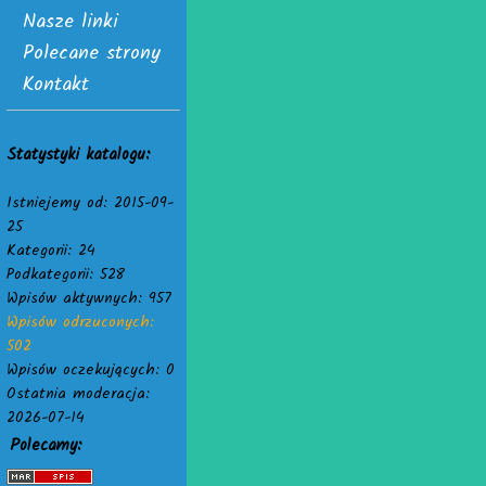
Nasze linki
Polecane strony
Kontakt
Statystyki katalogu:
Istniejemy od: 2015-09-
25
Kategorii: 24
Podkategorii: 528
Wpisów aktywnych: 957
Wpisów odrzuconych:
502
Wpisów oczekujących: 0
Ostatnia moderacja:
2026-07-14
Polecamy: