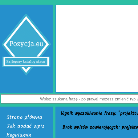
Wypełniacze do ka
Jak uchronić paczkę przed uszkodzeniem? Z t
przedsiębiorców. Rozwiązaniem problemu są skute
Dostępne są w dwóch, interesujących wersjach. Pi
poduszki powietrzne do paczek. Alternatywą dla nich
powietrzna. Do wyrobu wymienionych wersji służy fo
Załoga każdej firmy handlowej mogą w łatwy sposób 
paczek. Do ich wytwarzania skonstruowano markowe u
je nabyć i uruchomić. Skończą się problemy z częst
Nie czekaj, już teraz odwiedź stronę activaair.pl. Zn
activaAir.
Wyświetleń: 3946 / Kliknięć:
Wynik wyszukiwania frazy: "projekto
Strona główna
Jak dodać wpis
Brak wpisów zawierających: projekt
Regulamin