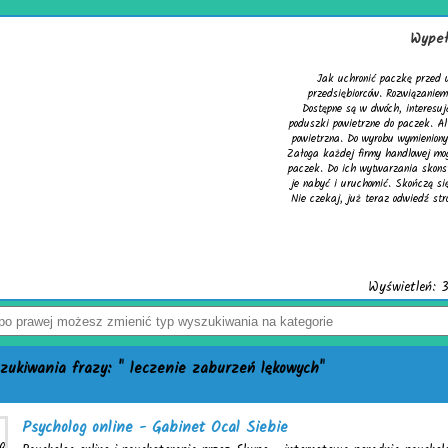
Wypełniacze do kartonów
Jak uchronić paczkę przed uszkodzeniem? Z tym pytaniem zmaga się 
przedsiębiorców. Rozwiązaniem problemu są skuteczne wypełniacze do kar
Dostępne są w dwóch, interesujących wersjach. Pierwsza to cieszące się 
poduszki powietrzne do paczek. Alternatywą dla nich jest chroniąca równie d
powietrzna. Do wyrobu wymienionych wersji służy folia biodegradowalna do 
Załoga każdej firmy handlowej mogą w łatwy sposób tworzyć wspomniane wype
paczek. Do ich wytwarzania skonstruowano markowe urządzenia activaAir. Tr
je nabyć i uruchomić. Skończą się problemy z częstymi zwrotami uszkodzone
Nie czekaj, już teraz odwiedź stronę activaair.pl. Znajdziesz na niej pełną of
activaAir.
Wyświetleń: 3946 / Kliknięć: 7 /
Szczegóły wpisu
ukiwania frazy: " leczenie zaburzeń lękowych"
Psycholog online - Gabinet Ocal Siebie