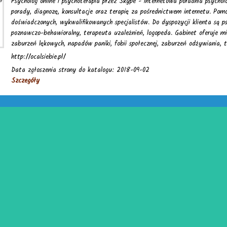
Psycholog online i psychoterapia przez Skype - internetowa poradnia psychol
porady, diagnozę, konsultacje oraz terapię za pośrednictwem internetu. Pom
doświadczonych, wykwalifikowanych specjalistów. Do dyspozycji klienta są ps
poznawczo-behawioralny, terapeuta uzależnień, logopeda. Gabinet oferuje mię
zaburzeń lękowych, napadów paniki, fobii społecznej, zaburzeń odżywiania, 
http://ocalsiebie.pl/
Data zgłoszenia strony do katalogu: 2018-09-02
Szczegóły