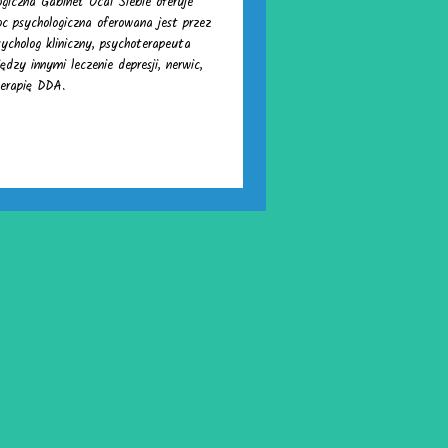
ogiczna Gabinet Ocal Siebie oferuje
oc psychologiczna oferowana jest przez
ycholog kliniczny, psychoterapeuta
dzy innymi leczenie depresji, nerwic,
terapię DDA.