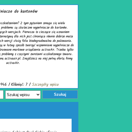
wielu
Pr
tonów.
uznaniem
i
obrze mata
pr
pakowania.
pr
łniacze do
zeba tylko
go towaru.
Wy
ertę firmy
kt
Szukaj