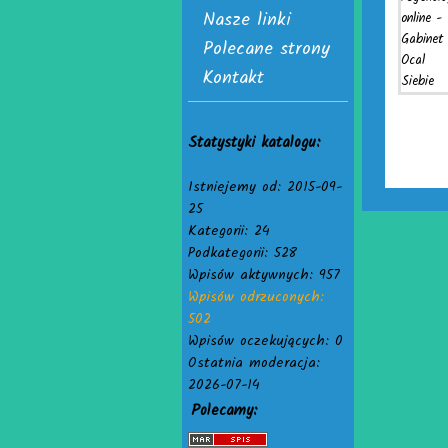
Nasze linki
Polecane strony
Kontakt
Statystyki katalogu:
Istniejemy od: 2015-09-
25
Kategorii: 24
Podkategorii: 528
Wpisów aktywnych: 957
Wpisów odrzuconych:
502
Wpisów oczekujących: 0
Ostatnia moderacja:
2026-07-14
Polecamy: