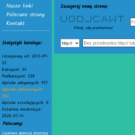
Nasze linki
Zasugeruj nową stronę:
Polecane strony
* * ***** ****** * ***** * * * *******
* * * * * * * * * * * * * *
* * * * * * * * * * * * *
* * * * * * * * * * * * * *
Kontakt
* * * * * * * * * ***** * * * * *
* * * * * * * * * * * * ** ** *
***** **** * ****** ***** ***** * * * * *
Kliknij, aby przeładować
Statystyki katalogu:
Istniejemy od: 2015-09-
25
Kategorii: 24
Podkategorii: 528
Wpisów aktywnych: 957
Wpisów odrzuconych:
502
Wpisów oczekujących: 0
Ostatnia moderacja:
2026-07-14
Polecamy:
Laserowa operacja prostaty