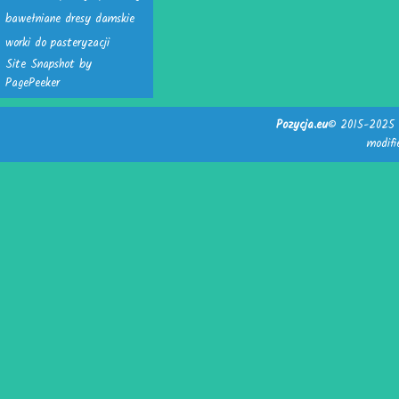
bawełniane dresy damskie
worki do pasteryzacji
Site Snapshot by
PagePeeker
Pozycja.eu
© 2015-2025 -
modif