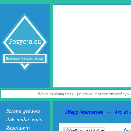
Wypełniacze do kartonów
Jak uchronić paczkę przed uszkodzeniem? Z tym pytaniem zmaga się wi
przedsiębiorców. Rozwiązaniem problemu są skuteczne wypełniacze do karto
Dostępne są w dwóch, interesujących wersjach. Pierwsza to cieszące się uz
poduszki powietrzne do paczek. Alternatywą dla nich jest chroniąca równie dob
powietrzna. Do wyrobu wymienionych wersji służy folia biodegradowalna do pa
Załoga każdej firmy handlowej mogą w łatwy sposób tworzyć wspomniane wypeł
paczek. Do ich wytwarzania skonstruowano markowe urządzenia activaAir. Trze
je nabyć i uruchomić. Skończą się problemy z częstymi zwrotami uszkodzonego
Nie czekaj, już teraz odwiedź stronę activaair.pl. Znajdziesz na niej pełną ofer
activaAir.
Wyświetleń: 3946 / Kliknięć: 7 /
Szczegóły wpisu
Strona główna
→
Sklepy internetowe
Art. do
Jak dodać wpis
Regulamin