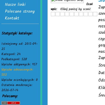
Śro
Nasze linki
Oceń
Zap
wpis:
Kliknij poniżej by ocenić
Polecane strony
sze
Kontakt
pos
roz
szu
Statystyki katalogu:
czy
Istniejemy od: 2015-09-
gos
25
nas
Kategorii: 24
Zap
Podkategorii: 528
Wpisów aktywnych: 957
Str
Wpisów odrzuconych:
Dat
502
Wpisów oczekujących: 0
Ods
Ostatnia moderacja:
Kli
2026-07-14
Śre
Polecamy: