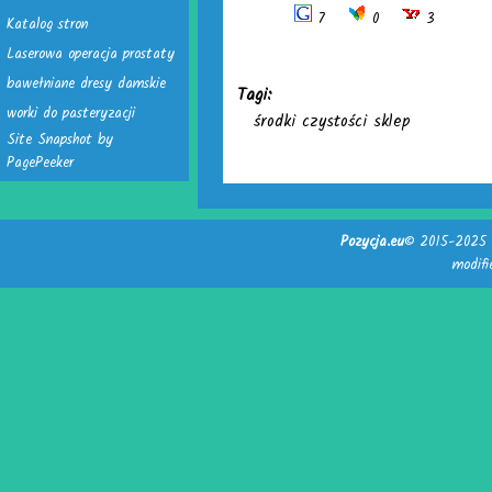
7
0
3
Katalog stron
Laserowa operacja prostaty
bawełniane dresy damskie
Tagi:
worki do pasteryzacji
środki czystości sklep
Site Snapshot by
PagePeeker
Pozycja.eu
© 2015-2025 -
modif