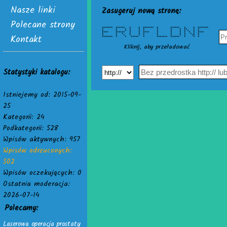
Nasze linki
Zasugeruj nową stronę:
Polecane strony
******* ****** * * ******* * ****** * * *******
* * * * * * * * * ** * *
* * * * * * * * * * * * *
**** ****** * * **** * * * * * * ****
Kontakt
* * * * * * * * * * * * *
* * * * * * * * * * ** *
******* * * ***** * ******* ****** * * *
Kliknij, aby przeładować
Statystyki katalogu:
Istniejemy od: 2015-09-
25
Kategorii: 24
Podkategorii: 528
Wpisów aktywnych: 957
Wpisów odrzuconych:
502
Wpisów oczekujących: 0
Ostatnia moderacja:
2026-07-14
Polecamy:
Laserowa operacja prostaty