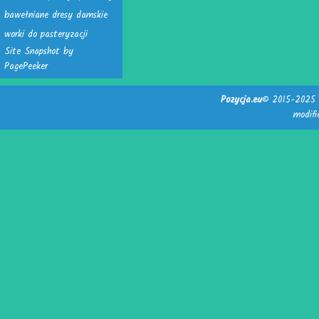
bawełniane dresy damskie
worki do pasteryzacji
Site Snapshot by
PagePeeker
Pozycja.eu
© 2015-2025 -
modif