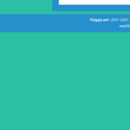
Pozycja.eu
© 2015-2025 -
modif