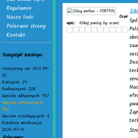
Regulamin
ązaniem problemu są skuteczne wypełniacze do kartonów. Dostępne
Si
Nasze linki
Oceń
Spó
wpis:
Kliknij poniżej by ocenić
Polecane strony
Pol
Kontakt
obr
zaa
sus
Statystyki katalogu:
Dos
Istniejemy od: 2015-09-
tec
25
ser
Kategorii: 24
Nas
Podkategorii: 528
efe
Wpisów aktywnych: 957
Wpisów odrzuconych:
gwa
502
Zap
Wpisów oczekujących: 0
tec
Ostatnia moderacja:
2026-07-14
Str
Polecamy: