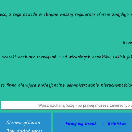
Firma Krinex to renomowany dostawca 
że wytrzymałe włókno szklane oraz dodatkowo bardzo nieważkie i 
dświeżenie lokalu lub budowę nieruchomości, ewentualnie potrzeb
lne układanie płytek Rzeszów, kończąc na kluczowe systemy tech
k, administrowanie nieruchomościami Gdynia i administrowanie ni
resie zdrowia psychicznego, relacji oraz seksualności. Ten specja
Strona główna
→
Firmy wg branż
Rolnictwo
Jak dodać wpis