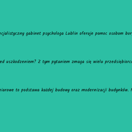
ię z lękiem, stresem, kryzysami emocjonalnymi i trudnościami w re
Wyświetl
ązaniem problemu są skuteczne wypełniacze do kartonów. Dostępne
erta obejmuje profesjonalną geodezyjną obsługę budowy i geodezy
Wykonujemy precyzyjne inwentaryzac