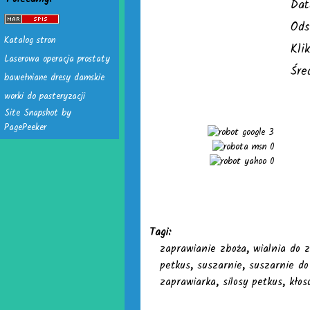
Dat
Ods
Katalog stron
Kli
Laserowa operacja prostaty
Śre
bawełniane dresy damskie
worki do pasteryzacji
Site Snapshot by
PagePeeker
3
0
0
Tagi:
zaprawianie zboża
,
wialnia do 
petkus
,
suszarnie
,
suszarnie do
zaprawiarka
,
silosy petkus
,
kłos