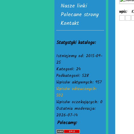
Nasze linki
wpis:
K
Polecane strony
Kontakt
Statystyki katalogu:
Istniejemy od: 2015-09-
25
Kategorii: 24
Podkategorii: 528
Wpisów aktywnych: 957
Wpisów odrzuconych:
502
Wpisów oczekujących: 0
Ostatnia moderacja:
2026-07-14
Polecamy: