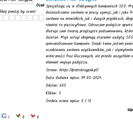
Oceń
Specjalizuję się w efektywnych kampaniach SEO. Moje
liknij poniżej by ocenić
doświadczeniu zarówno w pracy agencji, jak i jako f
zarówno na niewielkich, jak i dużych projektach, ob
również te pięciocyfrowe. Odrzucam podejście oparte
dlatego sam tworzę przejrzyste podsumowania, które
działań. Moje usługi obejmują staranne audyty SEO
spersonalizowane kampanie. Dzięki temu jestem pewi
oczekiwania zarówno użytkowników, jak i algorytmów
widoczności fraz kluczowych, ale przede wszystkim 
element mojego podejścia.
Strona: https://piotrskrzypek.pl/
Data dodania wpisu: 09-03-2024
Odsłon: 603
Klików: 3
Średnia ocena wpisu: 0 / 10
Wpi
1
0
0