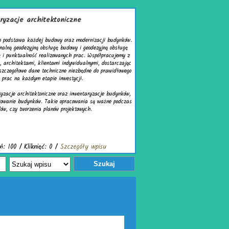
ryzacje architektoniczne
to podstawa każdej budowy oraz modernizacji budynków.
onalną geodezyjną obsługę budowy i geodezyjną obsługę
ję i punktualność realizowanych prac. Współpracujemy z
 architektami, klientami indywidualnymi, dostarczając
 szczegółowe dane techniczne niezbędne do prawidłowego
 prac na każdym etapie inwestycji.
yzacje architektoniczne oraz inwentaryzacje budynków,
orowanie budynków. Takie opracowania są ważne podczas
ów, czy tworzenia planów projektowych.
: 100 / Kliknięć: 0 /
Szczegóły wpisu
Szukaj