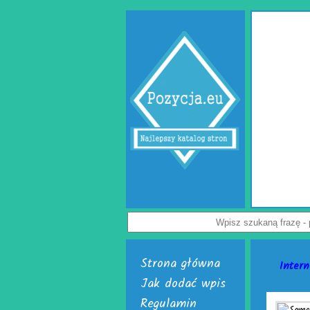
Wypełniacze do kartonów
uchronić paczkę przed uszkodzeniem? Z tym pytaniem zmaga się wielu
iębiorców. Rozwiązaniem problemu są skuteczne wypełniacze do kartonów.
e są w dwóch, interesujących wersjach. Pierwsza to cieszące się uznaniem
owietrzne do paczek. Alternatywą dla nich jest chroniąca równie dobrze mata
a. Do wyrobu wymienionych wersji służy folia biodegradowalna do pakowania.
dej firmy handlowej mogą w łatwy sposób tworzyć wspomniane wypełniacze do
 ich wytwarzania skonstruowano markowe urządzenia activaAir. Trzeba tylko
i uruchomić. Skończą się problemy z częstymi zwrotami uszkodzonego towaru.
, już teraz odwiedź stronę activaair.pl. Znajdziesz na niej pełną ofertę firmy
activaAir.
Wyświetleń: 3943 / Kliknięć: 7 /
Szczegóły wpisu
Strona główna
Intern
Jak dodać wpis
Regulamin