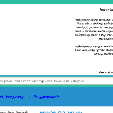
Inwenta
Profesjonalne usługi pomiarowe 
Nasza oferta obejmuje profesj
inwestycji, gwarantując precyz
przedsiębiorstwami budowlanymi,
profesjonalny poziom usług oraz
prowadzenia
Wykonujemy precyzyjne inwentar
które umożliwiają cyfrowe odwz
odnowy, przebud
Wyświetleń
→
et, komputery
Pozycjonowanie
Semantek Piotr Skrzypek