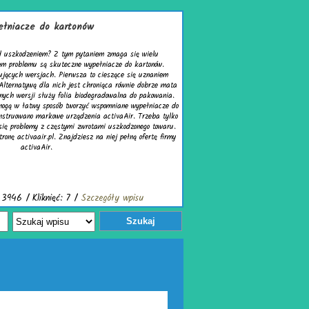
zmaga się wielu
acze do kartonów.
szące się uznaniem
ca równie dobrze mata
owalna do pakowania.
mniane wypełniacze do
tivaAir. Trzeba tylko
uszkodzonego towaru.
iej pełną ofertę firmy
óły wpisu
Szukaj