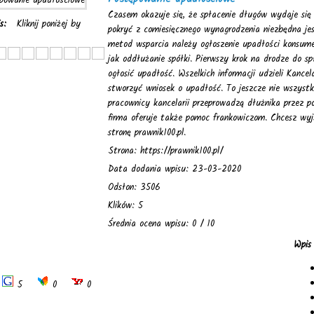
Czasem okazuje się, że spłacenie długów wydaje się 
is:
Kliknij poniżej by
pokryć z comiesięcznego wynagrodzenia niezbędna j
metod wsparcia należy ogłoszenie upadłości konsume
jak oddłużanie spółki. Pierwszy krok na drodze do s
ogłosić upadłość. Wszelkich informacji udzieli Kanc
stworzyć wniosek o upadłość. To jeszcze nie wszystk
pracownicy kancelarii przeprowadzą dłużnika przez 
firma oferuje także pomoc frankowiczom. Chcesz wyj
stronę prawnik100.pl.
Strona: https://prawnik100.pl/
Data dodania wpisu: 23-03-2020
Odsłon: 3506
Klików: 5
Średnia ocena wpisu: 0 / 10
Wpis
5
0
0