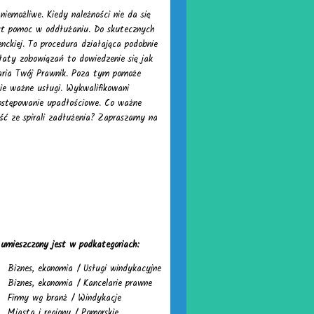
niemożliwe. Kiedy należności nie da się
est pomoc w oddłużaniu. Do skutecznych
nckiej. To procedura działająca podobnie
płaty zobowiązań to dowiedzenie się jak
elaria Twój Prawnik. Poza tym pomoże
ie ważne usługi. Wykwalifikowani
postępowanie upadłościowe. Co ważne
ść ze spirali zadłużenia? Zapraszamy na
 umieszczony jest w podkategoriach:
Biznes, ekonomia
/
Usługi windykacyjne
Biznes, ekonomia
/
Kancelarie prawne
Firmy wg branż
/
Windykacje
Miasta i regiony
/
Pomorskie