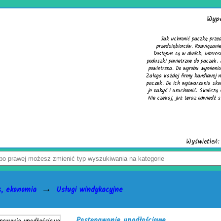
Wypełniacze do kartonów
Jak uchronić paczkę przed uszkodzeniem? Z tym pytaniem 
przedsiębiorców. Rozwiązaniem problemu są skuteczne wypełni
Dostępne są w dwóch, interesujących wersjach. Pierwsza to cie
poduszki powietrzne do paczek. Alternatywą dla nich jest chronią
powietrzna. Do wyrobu wymienionych wersji służy folia biodegrad
Załoga każdej firmy handlowej mogą w łatwy sposób tworzyć wspo
paczek. Do ich wytwarzania skonstruowano markowe urządzenia ac
je nabyć i uruchomić. Skończą się problemy z częstymi zwrotami 
Nie czekaj, już teraz odwiedź stronę activaair.pl. Znajdziesz na n
activaAir.
Wyświetleń: 3946 / Kliknięć: 7 /
Szczeg
→
s, ekonomia
Usługi windykacyjne
Postępowanie upadłościowe