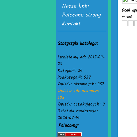
Nasze linki
Oceń wp
Polecane strony
ocenić
Kontakt
Statystyki katalogu:
Istniejemy od: 2015-09-
25
Kategorii: 24
Podkategorii: 528
Wpisów aktywnych: 957
Wpisów odrzuconych:
502
Wpisów oczekujących: 0
Ostatnia moderacja:
2026-07-14
Polecamy: