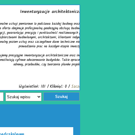
ryzacje architektoniczne
to podstawa każdej budowy oraz modernizacji budynków.
onalną geodezyjną obsługę budowy i geodezyjną obsługę
ję i punktualność realizowanych prac. Współpracujemy z
 architektami, klientami indywidualnymi, dostarczając
 szczegółowe dane techniczne niezbędne do prawidłowego
 prac na każdym etapie inwestycji.
yzacje architektoniczne oraz inwentaryzacje budynków,
orowanie budynków. Takie opracowania są ważne podczas
ów, czy tworzenia planów projektowych.
: 101 / Kliknięć: 0 /
Szczegóły wpisu
Szukaj
zedszkolnym