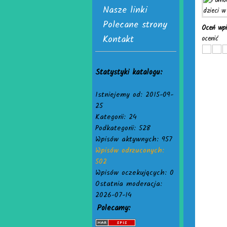
Nasze linki
Polecane strony
Oceń wp
Kontakt
ocenić
Statystyki katalogu:
Istniejemy od: 2015-09-
25
Kategorii: 24
Podkategorii: 528
Wpisów aktywnych: 957
Wpisów odrzuconych:
502
Wpisów oczekujących: 0
Ostatnia moderacja:
2026-07-14
Polecamy: