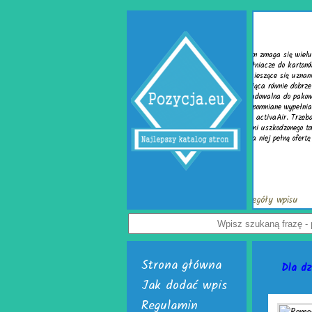
Wypełniacze do kartonów
uchronić paczkę przed uszkodzeniem? Z tym pytaniem zmaga się wielu
iębiorców. Rozwiązaniem problemu są skuteczne wypełniacze do kartonów.
e są w dwóch, interesujących wersjach. Pierwsza to cieszące się uznaniem
owietrzne do paczek. Alternatywą dla nich jest chroniąca równie dobrze mata
a. Do wyrobu wymienionych wersji służy folia biodegradowalna do pakowania.
dej firmy handlowej mogą w łatwy sposób tworzyć wspomniane wypełniacze do
 ich wytwarzania skonstruowano markowe urządzenia activaAir. Trzeba tylko
i uruchomić. Skończą się problemy z częstymi zwrotami uszkodzonego towaru.
, już teraz odwiedź stronę activaair.pl. Znajdziesz na niej pełną ofertę firmy
activaAir.
Wyświetleń: 3944 / Kliknięć: 7 /
Szczegóły wpisu
Strona główna
Dla dz
Jak dodać wpis
Regulamin