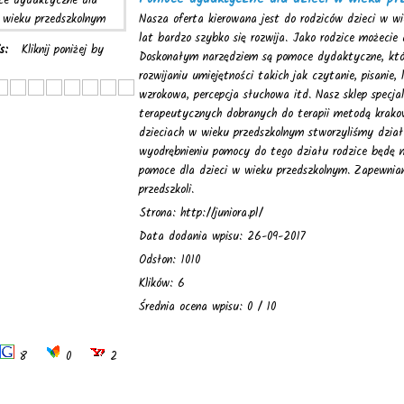
Nasza oferta kierowana jest do rodziców dzieci w w
lat bardzo szybko się rozwija. Jako rodzice możecie 
is:
Kliknij poniżej by
Doskonałym narzędziem są pomoce dydaktyczne, któ
rozwijaniu umiejętności takich jak czytanie, pisanie, l
wzrokowa, percepcja słuchowa itd. Nasz sklep specja
terapeutycznych dobranych do terapii metodą krakow
dzieciach w wieku przedszkolnym stworzyliśmy dział
wyodrębnieniu pomocy do tego działu rodzice będę m
pomoce dla dzieci w wieku przedszkolnym. Zapewni
przedszkoli.
Strona: http://juniora.pl/
Data dodania wpisu: 26-09-2017
Odsłon: 1010
Klików: 6
Średnia ocena wpisu: 0 / 10
8
0
2