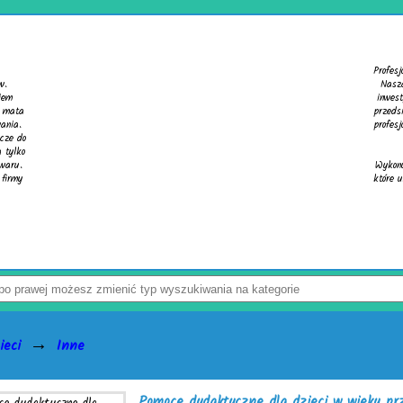
Inwenta
Profesjonalne usługi pomiarowe 
Nasza oferta obejmuje profesj
inwestycji, gwarantując precyz
przedsiębiorstwami budowlanymi,
profesjonalny poziom usług oraz
prowadzenia
Wykonujemy precyzyjne inwentar
które umożliwiają cyfrowe odwz
odnowy, przebud
Wyświetleń
→
ieci
Inne
Pomoce dydaktyczne dla dzieci w wieku pr