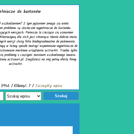
artonów
 tym pytaniem zmaga się wielu
uteczne wypełniacze do kartonów.
Pierwsza to cieszące się uznaniem
ch jest chroniąca równie dobrze mata
folia biodegradowalna do pakowania.
b tworzyć wspomniane wypełniacze do
 urządzenia activaAir. Trzeba tylko
stymi zwrotami uszkodzonego towaru.
Znajdziesz na niej pełną ofertę firmy
ć: 7 /
Szczegóły wpisu
Szukaj