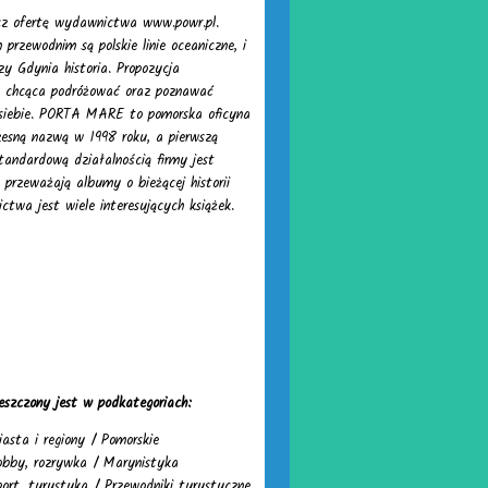
z ofertę wydawnictwa www.powr.pl.
rzewodnim są polskie linie oceaniczne, i
zy Gdynia historia. Propozycja
 chcąca podróżować oraz poznawać
a siebie. PORTA MARE to pomorska oficyna
esną nazwą w 1998 roku, a pierwszą
tandardową działalnością firmy jest
przeważają albumy o bieżącej historii
ctwa jest wiele interesujących książek.
eszczony jest w podkategoriach:
asta i regiony
/
Pomorskie
obby, rozrywka
/
Marynistyka
ort, turystyka
/
Przewodniki turystyczne