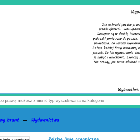
Wypełniacze do k
Jak uchronić paczkę przed uszkodzeniem? Z
przedsiębiorców. Rozwiązaniem problemu są sk
Dostępne są w dwóch, interesujących wersjach. 
poduszki powietrzne do paczek. Alternatywą dla ni
powietrzna. Do wyrobu wymienionych wersji służy 
Załoga każdej firmy handlowej mogą w łatwy sposó
paczek. Do ich wytwarzania skonstruowano markowe
je nabyć i uruchomić. Skończą się problemy z czę
Nie czekaj, już teraz odwiedź stronę activaair.pl. 
activaAir.
Wyświetleń: 3946 / Kliknię
→
 wg branż
Wydawnictwa
Polskie linie oceaniczne