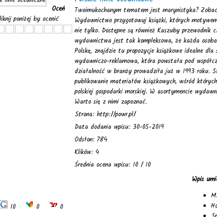
Oceń
Twoimukochanym tematem jest marynistyka? Zobac
liknij poniżej by ocenić
Wydawnictwo przygotowuj książki, których motywem p
nie tylko. Dostępne są również Kaszuby przewodnik c
wydawnictwa jest tak kompleksowa, że każda osoba
Polskę, znajdzie tu propozycje książkowe idealne dl
wydawniczo-reklamowa, która powstała pod współcz
działalność w branży prowadziła już w 1993 roku. S
publikowanie materiałów książkowych, wśród których 
polskiej gospodarki morskiej. W asortymencie wydawni
Warto się z nimi zapoznać.
Strona: http://powr.pl/
Data dodania wpisu: 30-05-2019
Odsłon: 784
Klików: 4
Średnia ocena wpisu: 10 / 10
Wpis umi
Mi
H
10
0
0
Sp