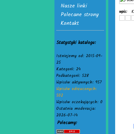
Nasze linki
wpis:
K
Polecane strony
Kontakt
Statystyki katalogu:
Istniejemy od: 2015-09-
25
Kategorii: 24
Podkategorii: 528
Wpisów aktywnych: 957
Wpisów odrzuconych:
502
Wpisów oczekujących: 0
Ostatnia moderacja:
2026-07-14
Polecamy: