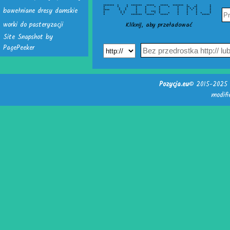
******* * * ******* ***** ***** ******* * * *
bawełniane dresy damskie
* * * * * * * * * ** ** *
* * * * * * * * * * * *
**** * * * * * * * * * *
* * * * * *** * * * * *
* * * * * * * * * * * * *
* * ******* ***** ***** * * * *****
worki do pasteryzacji
Kliknij, aby przeładować
Site Snapshot by
PagePeeker
Pozycja.eu
© 2015-2025 -
modif