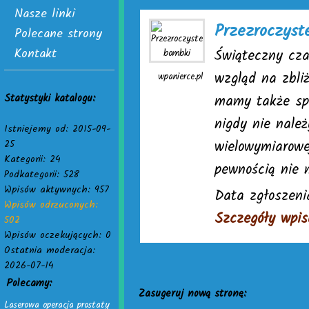
Nasze linki
Przezroczyst
Polecane strony
Kontakt
Świąteczny cza
wzgląd na zbli
wpanierce.pl
Statystyki katalogu:
mamy także spo
nigdy nie nale
Istniejemy od: 2015-09-
wielowymiarowe
25
Kategorii: 24
pewnością nie 
Podkategorii: 528
Wpisów aktywnych: 957
Data zgłoszeni
Wpisów odrzuconych:
Szczegóły wpis
502
Wpisów oczekujących: 0
Ostatnia moderacja:
2026-07-14
Polecamy:
Zasugeruj nową stronę:
Laserowa operacja prostaty