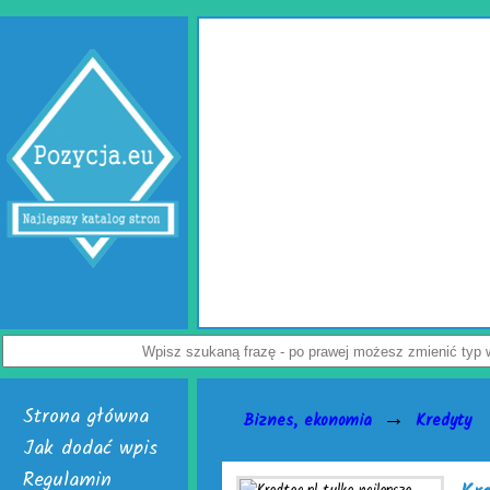
ą
Jak uc
przedsię
Dostępne 
k
poduszki pow
powietrzna.
Załoga każde
e
paczek. Do i
je nabyć i 
Nie czekaj, 
Strona główna
→
Biznes, ekonomia
Kredyty
Jak dodać wpis
Regulamin