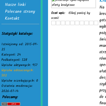
Kre
Nasze linki
Na 
Polecane strony
Oceń wpis:
Kliknij poniżej by
kre
Kontakt
ocenić
got
wyb
poż
Statystyki katalogu:
świ
Istniejemy od: 2015-09-
mam
25
otr
Kategorii: 24
rów
Podkategorii: 528
spe
Wpisów aktywnych: 957
Wpisów odrzuconych:
uła
502
dec
Wpisów oczekujących: 0
szy
Ostatnia moderacja:
prz
2026-07-14
do 
Polecamy:
fin