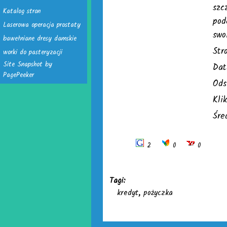
szc
Katalog stron
pod
Laserowa operacja prostaty
swo
bawełniane dresy damskie
Str
worki do pasteryzacji
Site Snapshot by
Dat
PagePeeker
Ods
Kli
Śre
2
0
0
Tagi:
kredyt
,
pożyczka