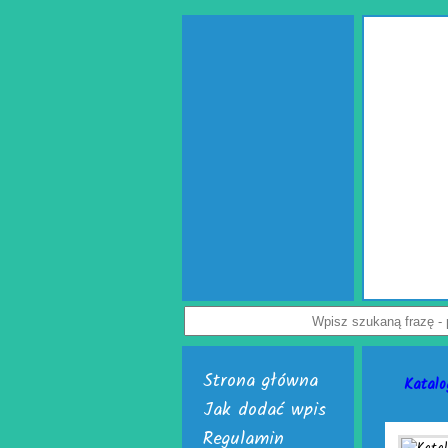
Jak uch
przedsięb
Dostępne są
poduszki powi
powietrzna. D
Załoga każdej
paczek. Do ic
je nabyć i ur
Nie czekaj, ju
Strona główna
Katalo
Jak dodać wpis
Regulamin