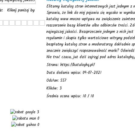
Elitarny katalog stron internetowych jest jednym z 
is:
Kliknij poniżej by
Sprawia, że link do niej pojawia się wysoko w wyni
katalog www mocno wpływa na zwiększenie zainteres
rozszerzenie bazy klientów albo odbiorców treści. Z
najwyższej jakości. Bezsprzecznie jednym z nich jest
regulamin i skupia tylko wartościowe witryny podziel
bezpłatny katalog stron a moderatorzy dokładnie sp
znacznie zwiększyć rozpoznawalność marki? Odwiedź 
Nie trać czasu, już dziś zajrzyj pod adres kataloghq.
Strona: https://kataloghq.pl/
Data dodania wpisu: 09-07-2021
Odsłon: 557
Klików: 3
Średnia ocena wpisu: 10 / 10
3
0
0