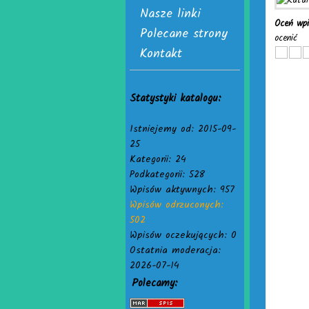
Nasze linki
Oceń wp
Polecane strony
ocenić
Kontakt
Statystyki katalogu:
Istniejemy od: 2015-09-
25
Kategorii: 24
Podkategorii: 528
Wpisów aktywnych: 957
Wpisów odrzuconych:
502
Wpisów oczekujących: 0
Ostatnia moderacja:
2026-07-14
Polecamy: