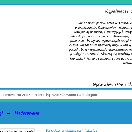
Wypełniacze do kartonów
ronić paczkę przed uszkodzeniem? Z tym pytaniem zmaga się wielu
iorców. Rozwiązaniem problemu są skuteczne wypełniacze do kartonów.
 w dwóch, interesujących wersjach. Pierwsza to cieszące się uznaniem
etrzne do paczek. Alternatywą dla nich jest chroniąca równie dobrze mata
o wyrobu wymienionych wersji służy folia biodegradowalna do pakowania.
 firmy handlowej mogą w łatwy sposób tworzyć wspomniane wypełniacze do
h wytwarzania skonstruowano markowe urządzenia activaAir. Trzeba tylko
uchomić. Skończą się problemy z częstymi zwrotami uszkodzonego towaru.
ż teraz odwiedź stronę activaair.pl. Znajdziesz na niej pełną ofertę firmy
activaAir.
Wyświetleń: 3946 / Kliknięć: 7 /
Szczegóły wpisu
→
gi
Moderowane
Katalog najwyższej jakości