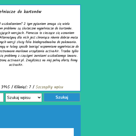
ów
aniem zmaga się wielu
ypełniacze do kartonów.
 to cieszące się uznaniem
chroniąca równie dobrze mata
odegradowalna do pakowania.
ć wspomniane wypełniacze do
nia activaAir. Trzeba tylko
rotami uszkodzonego towaru.
z na niej pełną ofertę firmy
zczegóły wpisu
Szukaj