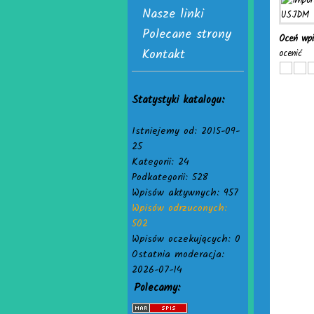
Nasze linki
Polecane strony
Oceń wp
Kontakt
ocenić
Statystyki katalogu:
Istniejemy od: 2015-09-
25
Kategorii: 24
Podkategorii: 528
Wpisów aktywnych: 957
Wpisów odrzuconych:
502
Wpisów oczekujących: 0
Ostatnia moderacja:
2026-07-14
Polecamy: