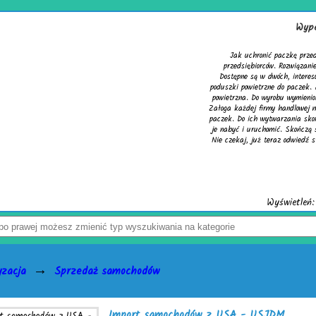
Wypełniacze do karton
Jak uchronić paczkę przed uszkodzeniem? Z tym pyt
przedsiębiorców. Rozwiązaniem problemu są skuteczne w
Dostępne są w dwóch, interesujących wersjach. Pierwsza
poduszki powietrzne do paczek. Alternatywą dla nich jest 
powietrzna. Do wyrobu wymienionych wersji służy folia bi
Załoga każdej firmy handlowej mogą w łatwy sposób tworzy
paczek. Do ich wytwarzania skonstruowano markowe urządze
je nabyć i uruchomić. Skończą się problemy z częstymi zw
Nie czekaj, już teraz odwiedź stronę activaair.pl. Znajdzies
activaAir.
Wyświetleń: 3945 / Kliknięć: 7 /
S
→
yzacja
Sprzedaż samochodów
Import samochodów z USA - USJDM