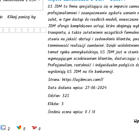
US JDM to firma specjalizująca się w imporcie sam
profesjonalizmowi i zaangażowaniu zyskała uznanie 
is:
Kliknij poniżej by
zalet, w tym dostęp do rzadkich modeli, nowoczesne
JDM oferuje kompleksowe usługi, które obejmują wyb
transportu, a także załatwienie wszystkich formalno
stawia na jakość obsługi i zadowolenie klientów, gwa
terminowość realizacji zamówień. Dzięki wieloletniem
temat rynku amerykańskiego, US JDM jest w stanie 
wymagającym oczekiwaniom klientów, dostarczając s
Profesjonalizm, rzetelność i indywidualne podejście d
wyróżniają US JDM na tle konkurencji.
Strona: https://usjdmcars.com//
Data dodania wpisu: 27-06-2024
Odsłon: 325
Klików: 3
Średnia ocena wpisu: 0 / 10
Wp
2
0
0