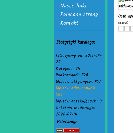
Nasze linki
Polecane strony
Oceń wp
Kontakt
ocenić
Statystyki katalogu:
Istniejemy od: 2015-09-
25
Kategorii: 24
Podkategorii: 528
Wpisów aktywnych: 957
Wpisów odrzuconych:
502
Wpisów oczekujących: 0
Ostatnia moderacja:
2026-07-14
Polecamy: