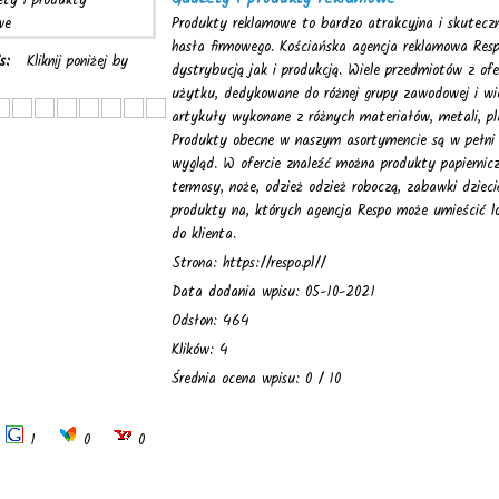
Produkty reklamowe to bardzo atrakcyjna i skuteczn
hasła firmowego. Kościańska agencja reklamowa Respo
is:
Kliknij poniżej by
dystrybucją jak i produkcją. Wiele przedmiotów z of
użytku, dedykowane do różnej grupy zawodowej i wi
artykuły wykonane z różnych materiałów, metali, pla
Produkty obecne w naszym asortymencie są w pełni b
wygląd. W ofercie znaleźć można produkty papiernicz
termosy, noże, odzież odzież roboczą, zabawki dzieci
produkty na, których agencja Respo może umieścić l
do klienta.
Strona: https://respo.pl//
Data dodania wpisu: 05-10-2021
Odsłon: 464
Klików: 4
Średnia ocena wpisu: 0 / 10
1
0
0