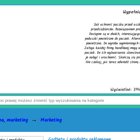
Wypełniacze do kartonów
Jak uchronić paczkę przed uszkodzeniem? Z tym pytaniem zmaga się wielu
przedsiębiorców. Rozwiązaniem problemu są skuteczne wypełniacze do kartonów
Dostępne są w dwóch, interesujących wersjach. Pierwsza to cieszące się uznani
poduszki powietrzne do paczek. Alternatywą dla nich jest chroniąca równie dobrze
powietrzna. Do wyrobu wymienionych wersji służy folia biodegradowalna do pakowa
Załoga każdej firmy handlowej mogą w łatwy sposób tworzyć wspomniane wypełniac
paczek. Do ich wytwarzania skonstruowano markowe urządzenia activaAir. Trzeba 
je nabyć i uruchomić. Skończą się problemy z częstymi zwrotami uszkodzonego to
Nie czekaj, już teraz odwiedź stronę activaair.pl. Znajdziesz na niej pełną ofertę 
activaAir.
Wyświetleń: 3945 / Kliknięć: 7 /
Szczegóły wpisu
→
ma, marketing
Marketing
Gadżety i produkty reklamowe