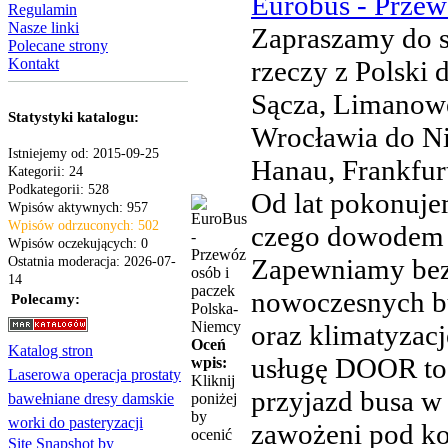
Eurobus - Przew
Regulamin
Nasze linki
Zapraszamy do sk
Polecane strony
Kontakt
rzeczy z Polski
Sącza, Limanowe
Statystyki katalogu:
Wrocławia do Ni
Istniejemy od: 2015-09-25
Hanau, Frankfur
Kategorii: 24
Podkategorii: 528
Od lat pokonuje
Wpisów aktywnych: 957
Wpisów odrzuconych: 502
czego dowodem j
Wpisów oczekujących: 0
Zapewniamy bez
Ostatnia moderacja: 2026-07-
14
nowoczesnych b
Polecamy:
oraz klimatyzac
Oceń
Katalog stron
usługę DOOR to 
wpis:
Laserowa operacja prostaty
Kliknij
przyjazd busa w 
bawełniane dresy damskie
poniżej
by
worki do pasteryzacji
zawożeni pod ko
ocenić
Site Snapshot by