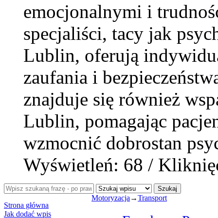
emocjonalnymi i trudnoś
specjaliści, tacy jak psy
Lublin, oferują indywidu
zaufania i bezpieczeństw
znajduje się również wspa
Lublin, pomagając pacjen
wzmocnić dobrostan psyc
Wyświetleń: 68 / Kliknię
Szukaj
Motoryzacja
→
Transport
Strona główna
Jak dodać wpis