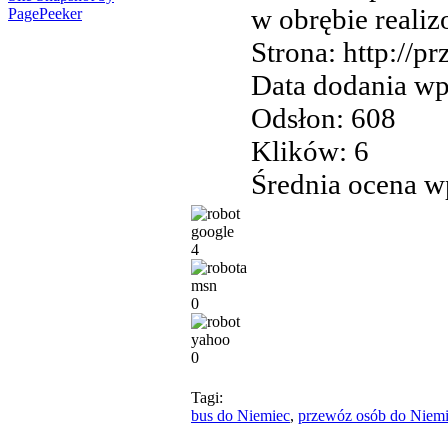
w obrębie realiz
PagePeeker
Strona: http://p
Data dodania wp
Odsłon: 608
Klików: 6
Średnia ocena wp
4
0
0
Tagi:
bus do Niemiec
,
przewóz osób do Niem