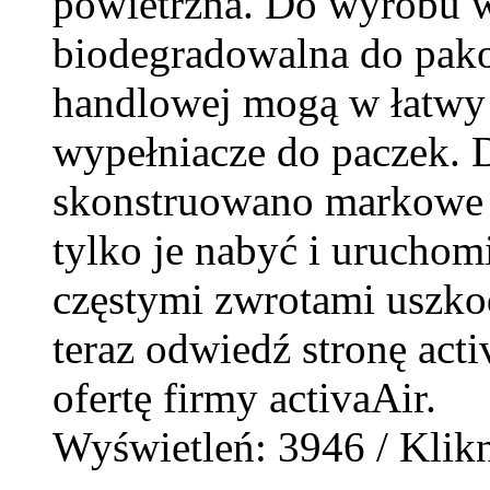
powietrzna. Do wyrobu w
biodegradowalna do pako
handlowej mogą w łatwy
wypełniacze do paczek. 
skonstruowano markowe u
tylko je nabyć i uruchom
częstymi zwrotami uszko
teraz odwiedź stronę activ
ofertę firmy activaAir.
Wyświetleń: 3946 / Klikn