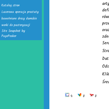
art
Katalog stron
def
Laserowa operacja prostaty
rów
bawełniane dresy damskie
prz
worki do pasteryzacji
ora
Site Snapshot by
zde
PagePeeker
Ser
Str
Dat
Ods
Kli
Śre
4
0
0