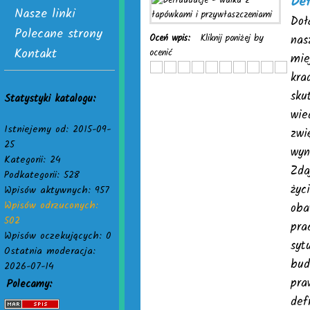
Def
Nasze linki
Doł
Polecane strony
Oceń wpis:
Kliknij poniżej by
nas
Kontakt
ocenić
mie
kra
sku
Statystyki katalogu:
wie
Istniejemy od: 2015-09-
zwi
25
wyn
Kategorii: 24
Zda
Podkategorii: 528
życ
Wpisów aktywnych: 957
Wpisów odrzuconych:
oba
502
pra
Wpisów oczekujących: 0
syt
Ostatnia moderacja:
bud
2026-07-14
pra
Polecamy:
def