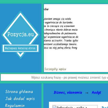
kartonów
Z tym pytaniem zmaga się wielu
kuteczne wypełniacze do kartonów.
 Pierwsza to cieszące się uznaniem
ich jest chroniąca równie dobrze mata
 folia biodegradowalna do pakowania.
ób tworzyć wspomniane wypełniacze do
e urządzenia activaAir. Trzeba tylko
ęstymi zwrotami uszkodzonego towaru.
 Znajdziesz na niej pełną ofertę firmy
ć: 7 /
Szczegóły wpisu
Strona główna
→
Biznes, ekonomia
Audyt
Jak dodać wpis
Regulamin