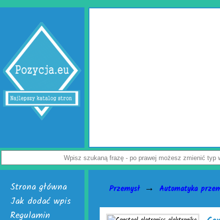
Wypełniacze do kartonów
Jak uchronić paczkę przed uszkodzeniem? Z tym pytan
przedsiębiorców. Rozwiązaniem problemu są skuteczne wyp
Dostępne są w dwóch, interesujących wersjach. Pierwsza to
poduszki powietrzne do paczek. Alternatywą dla nich jest chr
powietrzna. Do wyrobu wymienionych wersji służy folia biode
Załoga każdej firmy handlowej mogą w łatwy sposób tworzyć 
paczek. Do ich wytwarzania skonstruowano markowe urządzeni
je nabyć i uruchomić. Skończą się problemy z częstymi zwrot
Nie czekaj, już teraz odwiedź stronę activaair.pl. Znajdziesz 
activaAir.
Wyświetleń: 3946 / Kliknięć: 7 /
Szc
Strona główna
→
Przemysł
Automatyka prze
Jak dodać wpis
Regulamin