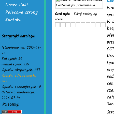
Con
Nasze linki
Fir
Polecane strony
Oceń wpis:
Kliknij poniżej by
spr
Kontakt
ocenić
W a
bez
ofe
Statystyki katalogu:
prz
Istniejemy od: 2015-09-
CCT
25
Urz
Kategorii: 24
tym
Podkategorii: 528
pro
Wpisów aktywnych: 957
Wpisów odrzuconych:
pod
502
cen
Wpisów oczekujących: 0
cza
Ostatnia moderacja:
cał
2026-07-14
3on
Polecamy:
Str