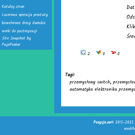
Katalog stron
Dat
Laserowa operacja prostaty
Ods
bawełniane dresy damskie
Kli
worki do pasteryzacji
Śre
Site Snapshot by
PagePeeker
2
0
0
Tagi:
przemysłowy switch
,
przemysło
automatyka elektronika przemys
Pozycja.eu
© 2015-2025 -
modif