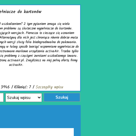
zmaga się wielu
acze do kartonów.
szące się uznaniem
ca równie dobrze mata
owalna do pakowania.
mniane wypełniacze do
tivaAir. Trzeba tylko
uszkodzonego towaru.
iej pełną ofertę firmy
óły wpisu
Szukaj