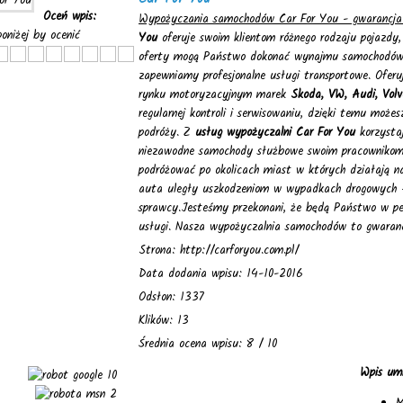
Oceń wpis:
Wypożyczania samochodów Car For You - gwarancja
 poniżej by ocenić
You
oferuje swoim klientom różnego rodzaju pojazdy
oferty mogą Państwo dokonać wynajmu samochodów 
zapewniamy profesjonalne usługi transportowe. Ofer
rynku motoryzacyjnym marek
Skoda, VW, Audi, Volv
regularnej kontroli i serwisowaniu, dzięki temu moż
podróży. Z
usług wypożyczalni Car For You
korzysta
niezawodne samochody służbowe swoim pracownikom, 
podróżować po okolicach miast w których działają n
auta uległy uszkodzeniom w wypadkach drogowych -
sprawcy.Jesteśmy przekonani, że będą Państwo w pe
usługi. Nasza wypożyczalnia samochodów to gwaranc
Strona: http://carforyou.com.pl/
Data dodania wpisu: 14-10-2016
Odsłon: 1337
Klików: 13
Średnia ocena wpisu: 8 / 10
Wpis umi
10
2