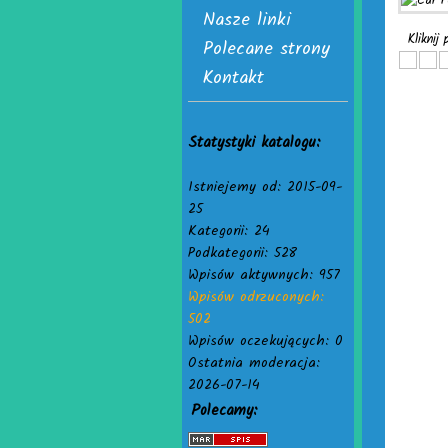
Nasze linki
Kliknij
Polecane strony
Kontakt
Statystyki katalogu:
Istniejemy od: 2015-09-
25
Kategorii: 24
Podkategorii: 528
Wpisów aktywnych: 957
Wpisów odrzuconych:
502
Wpisów oczekujących: 0
Ostatnia moderacja:
2026-07-14
Polecamy: