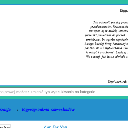
Wypełniacze do kartonów
Jak uchronić paczkę przed uszkodzeniem? Z tym pytaniem 
przedsiębiorców. Rozwiązaniem problemu są skuteczne wypełni
Dostępne są w dwóch, interesujących wersjach. Pierwsza to cie
poduszki powietrzne do paczek. Alternatywą dla nich jest chronią
powietrzna. Do wyrobu wymienionych wersji służy folia biodegrad
Załoga każdej firmy handlowej mogą w łatwy sposób tworzyć wspo
paczek. Do ich wytwarzania skonstruowano markowe urządzenia ac
je nabyć i uruchomić. Skończą się problemy z częstymi zwrotami 
Nie czekaj, już teraz odwiedź stronę activaair.pl. Znajdziesz na n
activaAir.
Wyświetleń: 3946 / Kliknięć: 7 /
Szczeg
→
yzacja
Wypożyczalnia samochodów
Car For You