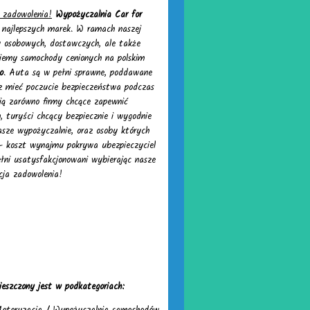
 zadowolenia!
Wypożyczalnia Car for
, najlepszych marek. W ramach naszej
osobowych, dostawczych, ale także
ujemy samochody cenionych na polskim
o
. Auta są w pełni sprawne, poddawane
esz mieć poczucie bezpieczeństwa podczas
ją zarówno firmy chcące zapewnić
turyści chcący bezpiecznie i wygodnie
asze wypożyczalnie, oraz osoby których
 koszt wynajmu pokrywa ubezpieczyciel
łni usatysfakcjonowani wybierając nasze
ja zadowolenia!
eszczony jest w podkategoriach: