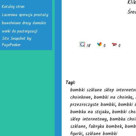
Kli
Katalog stron
Śre
Laserowa operacja prostaty
bawełniane dresy damskie
worki do pasteryzacji
Site Snapshot by
PagePeeker
18
0
0
Tagi:
bombki szklane sklep interneto
choinkowe
,
bombki na choinkę
,
przezroczyste bombki
,
bombki 
bombka na stojaku
,
bombki cho
sklep internetowy
,
bombka choi
szklane
,
fabryka bombek
,
bombk
figurki
,
szklane bombki