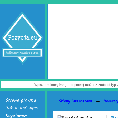
Wypełniac
Jak uchronić paczkę przed uszko
przedsiębiorców. Rozwiązaniem prob
Dostępne są w dwóch, interesujących 
poduszki powietrzne do paczek. Alternat
powietrzna. Do wyrobu wymienionych wer
Załoga każdej firmy handlowej mogą w ł
paczek. Do ich wytwarzania skonstruowa
je nabyć i uruchomić. Skończą się prob
Nie czekaj, już teraz odwiedź stronę act
a
Wyświetleń: 3946 /
Strona główna
→
Sklepy internetowe
Dekorac
Jak dodać wpis
Regulamin