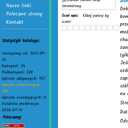
Bom
Nasze linki
Dek
Polecane strony
Oceń wpis:
Kliknij poniżej by
bom
Kontakt
ocenić
prz
moż
cha
Statystyki katalogu:
zao
Istniejemy od: 2015-09-
tyl
25
Jeś
Kategorii: 24
ozd
Podkategorii: 528
zap
Wpisów aktywnych: 957
Wpisów odrzuconych:
szk
502
na 
Wpisów oczekujących: 0
Str
Ostatnia moderacja:
2026-07-14
Dat
Polecamy:
Ods