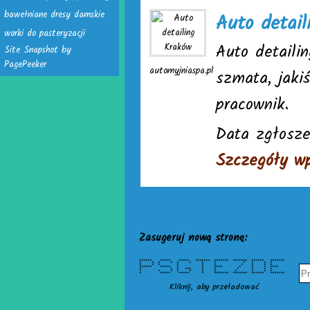
bawełniane dresy damskie
Auto detai
worki do pasteryzacji
Auto detaili
Site Snapshot by
PagePeeker
automyjniaspa.pl
szmata, jaki
pracownik.
Data zgłosze
Szczegóły wp
Zasugeruj nową stronę:
****** ***** ***** ******* ******* ******* ****** *******
* * * * * * * * * * * *
* * * * * * * * * *
****** ***** * * **** * * * ****
* * * *** * * * * * *
* * * * * * * * * * *
* ***** ***** * ******* ******* ****** *******
Kliknij, aby przeładować