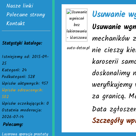
Nasze linki
Usuwanie wg
Polecane strony
Kontakt
Usuwanie wgn
mechaników z
Statystyki katalogu:
nie cieszy ki
auto-detox.pl
Istniejemy od: 2015-09-
karoserii sam
25
Kategorii: 24
doskonalimy n
Podkategorii: 528
weryfikujemy 
Wpisów aktywnych: 957
Wpisów odrzuconych:
za granicą. M
502
Wpisów oczekujących: 0
Data zgłoszen
Ostatnia moderacja:
2026-07-14
Szczegóły wp
Polecamy:
Laserowa operacja prostaty