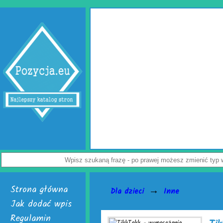
Wypełniac
Jak uchronić paczkę przed uszkod
przedsiębiorców. Rozwiązaniem probl
Dostępne są w dwóch, interesujących 
poduszki powietrzne do paczek. Alternat
powietrzna. Do wyrobu wymienionych wer
Załoga każdej firmy handlowej mogą w ł
paczek. Do ich wytwarzania skonstruowa
je nabyć i uruchomić. Skończą się prob
Nie czekaj, już teraz odwiedź stronę act
a
Wyświetleń: 3945 /
Strona główna
→
Dla dzieci
Inne
Jak dodać wpis
Regulamin