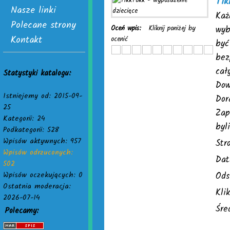
Tik
Nasze linki
Każ
Polecane strony
Oceń wpis:
Kliknij poniżej by
wyb
Kontakt
ocenić
być
bez
cał
Statystyki katalogu:
Dow
Istniejemy od: 2015-09-
Dor
25
Zap
Kategorii: 24
byl
Podkategorii: 528
Wpisów aktywnych: 957
Str
Wpisów odrzuconych:
Dat
502
Wpisów oczekujących: 0
Ods
Ostatnia moderacja:
Kli
2026-07-14
Śre
Polecamy: