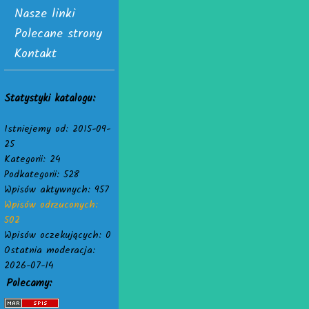
Nasze linki
Polecane strony
Kontakt
Statystyki katalogu:
Istniejemy od: 2015-09-
25
Kategorii: 24
Podkategorii: 528
Wpisów aktywnych: 957
Wpisów odrzuconych:
502
Wpisów oczekujących: 0
Ostatnia moderacja:
2026-07-14
Polecamy: