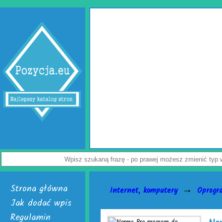
Wypełniac
Jak uchronić paczkę przed uszkod
przedsiębiorców. Rozwiązaniem probl
Dostępne są w dwóch, interesujących 
poduszki powietrzne do paczek. Alternat
powietrzna. Do wyrobu wymienionych wer
Załoga każdej firmy handlowej mogą w ł
paczek. Do ich wytwarzania skonstruowa
je nabyć i uruchomić. Skończą się prob
Nie czekaj, już teraz odwiedź stronę act
a
Wyświetleń: 3941 /
Strona główna
→
Internet, komputery
Oprogr
Jak dodać wpis
Regulamin