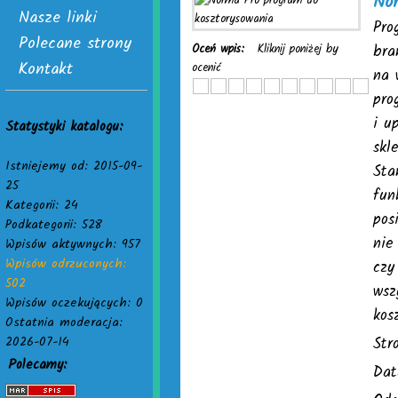
No
Nasze linki
Pro
Polecane strony
Oceń wpis:
Kliknij poniżej by
bra
Kontakt
ocenić
na 
pro
i u
Statystyki katalogu:
skl
Istniejemy od: 2015-09-
Sta
25
fun
Kategorii: 24
pos
Podkategorii: 528
nie
Wpisów aktywnych: 957
Wpisów odrzuconych:
czy
502
wsz
Wpisów oczekujących: 0
kos
Ostatnia moderacja:
2026-07-14
Str
Polecamy:
Dat