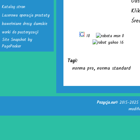
Ods
Katalog stron
Kli
Laserowa operacja prostaty
Śre
bawełniane dresy damskie
worki do pasteryzacji
10
0
Site Snapshot by
16
PagePeeker
Tagi:
norma pro
,
norma standard
Pozycja.eu
© 2015-2025 -
modif