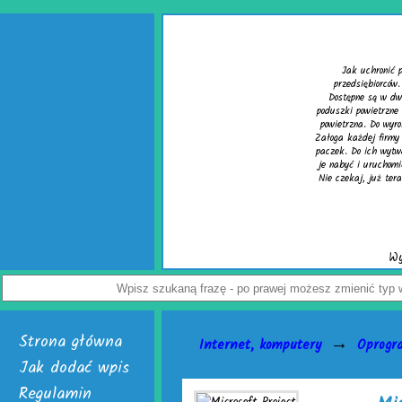
Wypełniacze do kartonów
chronić paczkę przed uszkodzeniem? Z tym pytaniem zmaga się wielu
ębiorców. Rozwiązaniem problemu są skuteczne wypełniacze do kartonów.
 są w dwóch, interesujących wersjach. Pierwsza to cieszące się uznaniem
wietrzne do paczek. Alternatywą dla nich jest chroniąca równie dobrze mata
. Do wyrobu wymienionych wersji służy folia biodegradowalna do pakowania.
ej firmy handlowej mogą w łatwy sposób tworzyć wspomniane wypełniacze do
 ich wytwarzania skonstruowano markowe urządzenia activaAir. Trzeba tylko
 uruchomić. Skończą się problemy z częstymi zwrotami uszkodzonego towaru.
 już teraz odwiedź stronę activaair.pl. Znajdziesz na niej pełną ofertę firmy
activaAir.
Wyświetleń: 3946 / Kliknięć: 7 /
Szczegóły wpisu
Strona główna
→
Internet, komputery
Oprogr
Jak dodać wpis
Regulamin