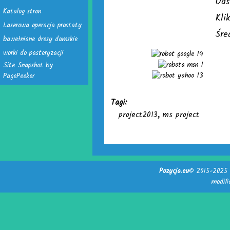
Ods
Katalog stron
Kli
Laserowa operacja prostaty
Śre
bawełniane dresy damskie
worki do pasteryzacji
14
1
Site Snapshot by
13
PagePeeker
Tagi:
project2013
,
ms project
Pozycja.eu
© 2015-2025 -
modif