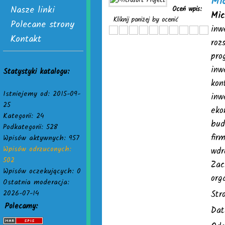
Mic
Nasze linki
Oceń wpis:
Mic
Kliknij poniżej by ocenić
Polecane strony
inw
Kontakt
roz
pro
inw
Statystyki katalogu:
kon
Istniejemy od: 2015-09-
inw
25
eko
Kategorii: 24
bud
Podkategorii: 528
fir
Wpisów aktywnych: 957
Wpisów odrzuconych:
wdr
502
Zac
Wpisów oczekujących: 0
org
Ostatnia moderacja:
2026-07-14
Str
Polecamy:
Dat