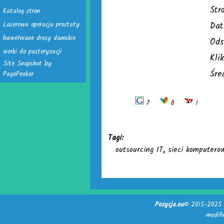
Str
Katalog stron
Laserowa operacja prostaty
Dat
bawełniane dresy damskie
Ods
worki do pasteryzacji
Kli
Site Snapshot by
Śre
PagePeeker
7
0
1
Tagi:
outsourcing IT
,
sieci komputero
Pozycja.eu
© 2015-2025 -
modif