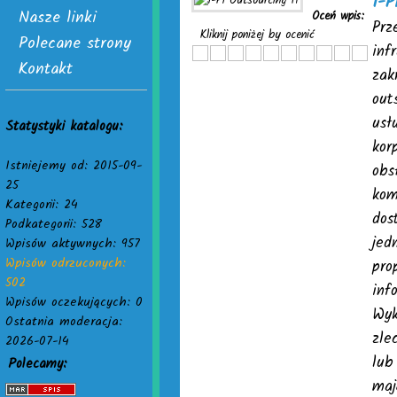
I-P
Nasze linki
Oceń wpis:
Prz
Kliknij poniżej by ocenić
Polecane strony
inf
Kontakt
zak
out
usł
Statystyki katalogu:
kor
Istniejemy od: 2015-09-
obs
25
kom
Kategorii: 24
dos
Podkategorii: 528
jed
Wpisów aktywnych: 957
Wpisów odrzuconych:
pro
502
inf
Wpisów oczekujących: 0
Wyk
Ostatnia moderacja:
zle
2026-07-14
lub
Polecamy:
maj