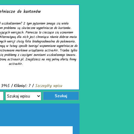
artonów
 tym pytaniem zmaga się wielu
teczne wypełniacze do kartonów.
Pierwsza to cieszące się uznaniem
ch jest chroniąca równie dobrze mata
folia biodegradowalna do pakowania.
b tworzyć wspomniane wypełniacze do
 urządzenia activaAir. Trzeba tylko
stymi zwrotami uszkodzonego towaru.
Znajdziesz na niej pełną ofertę firmy
ć: 7 /
Szczegóły wpisu
Szukaj