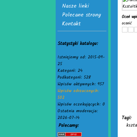
Nasze linki
Polecane strony
Oceń wp
Kontakt
ocenić
Statystyki katalogu:
Istniejemy od: 2015-09-
25
Kategorii: 24
Podkategorii: 528
Wpisów aktywnych: 957
Wpisów odrzuconych:
502
Wpisów oczekujących: 0
Ostatnia moderacja:
2026-07-14
Tagi:
kszta
Polecamy: