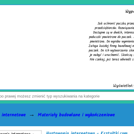
Wypełniacze do k
Jak uchronić paczkę przed uszkodzeniem? Z
przedsiębiorców. Rozwiązaniem problemu są sku
Dostępne są w dwóch, interesujących wersjach. 
poduszki powietrzne do paczek. Alternatywą dla ni
powietrzna. Do wyrobu wymienionych wersji służy 
Załoga każdej firmy handlowej mogą w łatwy sposó
paczek. Do ich wytwarzania skonstruowano markowe
je nabyć i uruchomić. Skończą się problemy z czę
Nie czekaj, już teraz odwiedź stronę activaair.pl. 
activaAir.
Wyświetleń: 3945 / Kliknię
→
 internetowe
Materiały budowlane i wykończeniowe
Hurtowania internetowa - Kształtki.com