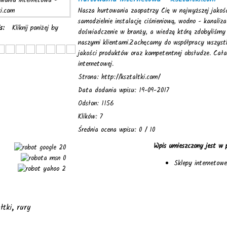
Nasza hurtowania zaopatrzy Cię w najwyższej jakoś
samodzielnie instalację ciśnieniową, wodno - kanaliz
is:
Kliknij poniżej by
doświadczenie w branży, a wiedzą którą zdobyliśmy na
naszymi klientami.Zachęcamy do współpracy wszystki
jakości produktów oraz kompetentnej obsłudze. Cała 
internetowej.
Strona: http://ksztaltki.com/
Data dodania wpisu: 19-09-2017
Odsłon: 1156
Klików: 7
Średnia ocena wpisu: 0 / 10
Wpis umieszczony jest w 
20
0
Sklepy internetowe
2
łtki
,
rury