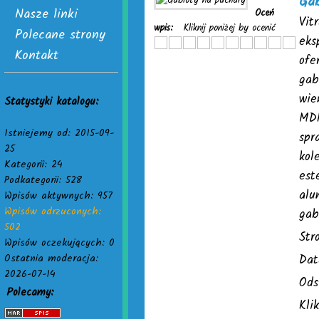
Gab
Nasze linki
Oceń
Vit
wpis:
Kliknij poniżej by ocenić
Polecane strony
eks
Kontakt
ofe
gab
wie
Statystyki katalogu:
MDF
Istniejemy od: 2015-09-
spr
25
kol
Kategorii: 24
est
Podkategorii: 528
alu
Wpisów aktywnych: 957
Wpisów odrzuconych:
gab
502
Str
Wpisów oczekujących: 0
Ostatnia moderacja:
Dat
2026-07-14
Ods
Polecamy:
Kli