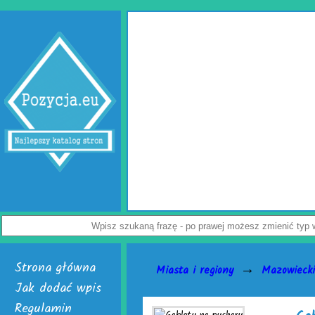
Wypełniacze do karto
Jak uchronić paczkę przed uszkodzeniem? Z tym p
przedsiębiorców. Rozwiązaniem problemu są skuteczne
Dostępne są w dwóch, interesujących wersjach. Pierws
poduszki powietrzne do paczek. Alternatywą dla nich jest
powietrzna. Do wyrobu wymienionych wersji służy folia 
Załoga każdej firmy handlowej mogą w łatwy sposób twor
paczek. Do ich wytwarzania skonstruowano markowe urząd
je nabyć i uruchomić. Skończą się problemy z częstymi 
Nie czekaj, już teraz odwiedź stronę activaair.pl. Znajdzi
activaAir.
Wyświetleń: 3945 / Kliknięć: 7 /
Strona główna
→
Miasta i regiony
Mazowieck
Jak dodać wpis
Regulamin