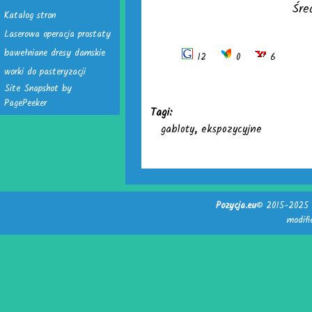
Śre
Katalog stron
Laserowa operacja prostaty
bawełniane dresy damskie
12
0
6
worki do pasteryzacji
Site Snapshot by
PagePeeker
Tagi:
gabloty
,
ekspozycyjne
Pozycja.eu
© 2015-2025 -
modif