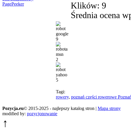
Klików: 9
PagePeeker
Średnia ocena wp
9
2
5
Tagi:
rowery
,
poznań części rowerowe Pozna
Pozycja.eu
© 2015-2025 - najlepszy katalog stron |
Mapa strony
modified by:
pozycjonowanie
↑