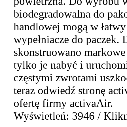
powietrzna. Do wyrobu w
biodegradowalna do pako
handlowej mogą w łatwy
wypełniacze do paczek. 
skonstruowano markowe u
tylko je nabyć i uruchom
częstymi zwrotami uszko
teraz odwiedź stronę activ
ofertę firmy activaAir.
Wyświetleń: 3946 / Klikn