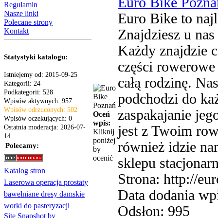
Euro Bike Pozna
Regulamin
Nasze linki
Euro Bike to na
Polecane strony
Kontakt
Znajdziesz u nas 
Każdy znajdzie c
Statystyki katalogu:
części rowerowe 
Istniejemy od: 2015-09-25
całą rodzinę. Na
Kategorii: 24
Podkategorii: 528
podchodzi do każ
Wpisów aktywnych: 957
Wpisów odrzuconych: 502
zaspakajanie je
Oceń
Wpisów oczekujących: 0
wpis:
jest z Twoim ro
Ostatnia moderacja: 2026-07-
Kliknij
14
poniżej
również idzie n
Polecamy:
by
ocenić
sklepu stacjonar
Katalog stron
Strona: http://eur
Laserowa operacja prostaty
Data dodania wp
bawełniane dresy damskie
worki do pasteryzacji
Odsłon: 995
Site Snapshot by