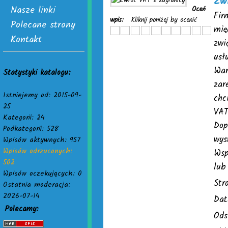
Zw
Nasze linki
Oceń
Fir
wpis:
Kliknij poniżej by ocenić
Polecane strony
mię
Kontakt
zwi
usł
War
Statystyki katalogu:
zar
Istniejemy od: 2015-09-
chc
25
VAT
Kategorii: 24
Dop
Podkategorii: 528
wys
Wpisów aktywnych: 957
Wpisów odrzuconych:
Wsp
502
lub
Wpisów oczekujących: 0
Str
Ostatnia moderacja:
2026-07-14
Dat
Polecamy:
Ods