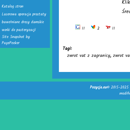
Kli
Katalog stron
Śre
Laserowa operacja prostaty
bawełniane dresy damskie
11
2
11
worki do pasteryzacji
Site Snapshot by
PagePeeker
Tagi:
zwrot vat z zagranicy
,
zwrot va
Pozycja.eu
© 2015-2025 -
modif