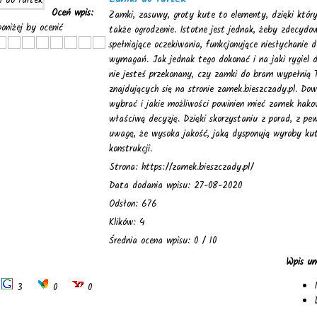
Oceń wpis:
Zamki, zasuwy, groty kute to elementy, dzięki któ
 poniżej by ocenić
także ogrodzenie. Istotne jest jednak, żeby zdecyd
spełniające oczekiwania, funkcjonujące niesłychanie 
wymagań. Jak jednak tego dokonać i na jaki rygiel 
nie jesteś przekonany, czy zamki do bram wypełnią T
znajdujących się na stronie zamek.bieszczady.pl. Dowi
wybrać i jakie możliwości powinien mieć zamek hakow
właściwą decyzję. Dzięki skorzystaniu z porad, z pe
uwagę, że wysoka jakość, jaką dysponują wyroby ku
konstrukcji.
Strona: https://zamek.bieszczady.pl/
Data dodania wpisu: 27-08-2020
Odsłon: 676
Klików: 4
Średnia ocena wpisu: 0 / 10
Wpis um
3
0
0