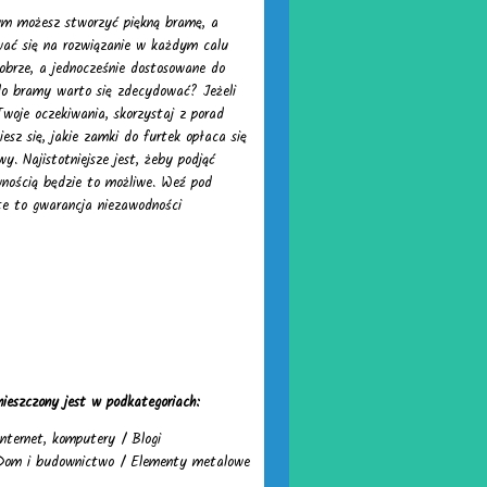
rym możesz stworzyć piękną bramę, a
ować się na rozwiązanie w każdym calu
dobrze, a jednocześnie dostosowane do
do bramy warto się zdecydować? Jeżeli
woje oczekiwania, skorzystaj z porad
esz się, jakie zamki do furtek opłaca się
y. Najistotniejsze jest, żeby podjąć
wnością będzie to możliwe. Weź pod
te to gwarancja niezawodności
ieszczony jest w podkategoriach:
Internet, komputery
/
Blogi
Dom i budownictwo
/
Elementy metalowe