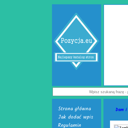
Wypełniacze do kart
Jak uchronić paczkę przed uszkodzeniem? Z tym 
przedsiębiorców. Rozwiązaniem problemu są skuteczn
Dostępne są w dwóch, interesujących wersjach. Pierw
poduszki powietrzne do paczek. Alternatywą dla nich je
powietrzna. Do wyrobu wymienionych wersji służy folia
Załoga każdej firmy handlowej mogą w łatwy sposób two
paczek. Do ich wytwarzania skonstruowano markowe urzą
je nabyć i uruchomić. Skończą się problemy z częstymi
Nie czekaj, już teraz odwiedź stronę activaair.pl. Znajd
activaAir.
Wyświetleń: 3946 / Kliknięć: 7 
Strona główna
Dom i
Jak dodać wpis
Regulamin