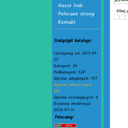
Nasze linki
Kliknij
Polecane strony
Kontakt
Statystyki katalogu:
Istniejemy od: 2015-09-
25
Kategorii: 24
Podkategorii: 528
Wpisów aktywnych: 957
Wpisów odrzuconych:
502
Wpisów oczekujących: 0
Ostatnia moderacja:
2026-07-14
Polecamy: