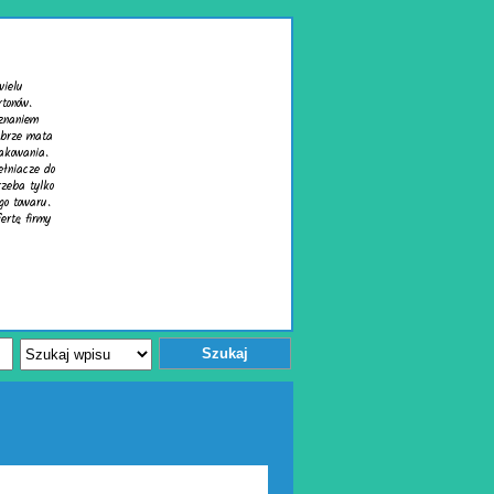
Inwentaryzacje architektoniczne
Profesjonalne usługi pomiarowe to podstawa każdej budowy oraz modernizacji
Nasza oferta obejmuje profesjonalną geodezyjną obsługę budowy i geodezyjną
inwestycji, gwarantując precyzję i punktualność realizowanych prac. Współpr
przedsiębiorstwami budowlanymi, architektami, klientami indywidualnymi, do
profesjonalny poziom usług oraz szczegółowe dane techniczne niezbędne do pr
prowadzenia prac na każdym etapie inwestycji.
Wykonujemy precyzyjne inwentaryzacje architektoniczne oraz inwentaryzacje 
które umożliwiają cyfrowe odwzorowanie budynków. Takie opracowania są waż
odnowy, przebudów, czy tworzenia planów projektowych.
Wyświetleń: 102 / Kliknięć: 0 /
Szczegóły wpisu
Szukaj