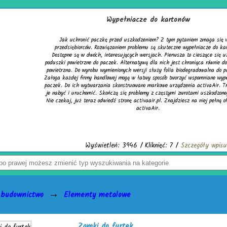
onów
pytaniem zmaga się wielu
e wypełniacze do kartonów.
sza to cieszące się uznaniem
st chroniąca równie dobrze mata
 biodegradowalna do pakowania.
rzyć wspomniane wypełniacze do
dzenia activaAir. Trzeba tylko
 zwrotami uszkodzonego towaru.
ziesz na niej pełną ofertę firmy
/
Szczegóły wpisu
→
 budownictwo
Elementy metalowe
Zamki do furtek