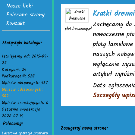
Nasze linki
Kratki drewn
Polecane strony
Kontakt
Zachęcamy do z
plotdrewniany.pl
nowoczesne pło
Statystyki katalogu:
płoty lamelowe
naszych nabywc
Istniejemy od: 2015-09-
wyłącznie wyso
25
Kategorii: 24
artykuł wyróżn
Podkategorii: 528
Wpisów aktywnych: 957
Data zgłoszeni
Wpisów odrzuconych:
Szczegóły wpis
502
Wpisów oczekujących: 0
Ostatnia moderacja:
2026-07-14
Polecamy:
Zasugeruj nową stronę:
Laserowa operacja prostaty