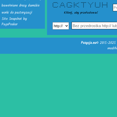
***** * ***** * * ******* * * * * * *
bawełniane dresy damskie
* * * * * * * ** * * * * * * *
* * * * * ** * * * * * * *
* * * * ** * * * * *******
* ***** * *** * ** * * * * * *
* * * * * * * ** * * * * * *
***** * * ***** * * * * ***** * *
worki do pasteryzacji
Kliknij, aby przeładować
Site Snapshot by
PagePeeker
Pozycja.eu
© 2015-2025 -
modif