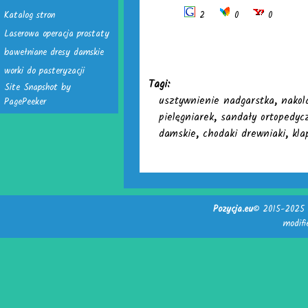
Katalog stron
2
0
0
Laserowa operacja prostaty
bawełniane dresy damskie
worki do pasteryzacji
Tagi:
Site Snapshot by
usztywnienie nadgarstka
,
nakol
PagePeeker
pielęgniarek
,
sandały ortopedyc
damskie
,
chodaki drewniaki
,
kla
Pozycja.eu
© 2015-2025 -
modif