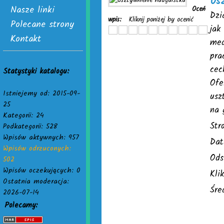
Usz
Nasze linki
Oceń
Dzi
wpis:
Kliknij poniżej by ocenić
Polecane strony
jak
Kontakt
med
pra
cec
Statystyki katalogu:
Ofe
Istniejemy od: 2015-09-
usz
25
na 
Kategorii: 24
Str
Podkategorii: 528
Wpisów aktywnych: 957
Dat
Wpisów odrzuconych:
Ods
502
Wpisów oczekujących: 0
Kli
Ostatnia moderacja:
Śre
2026-07-14
Polecamy: