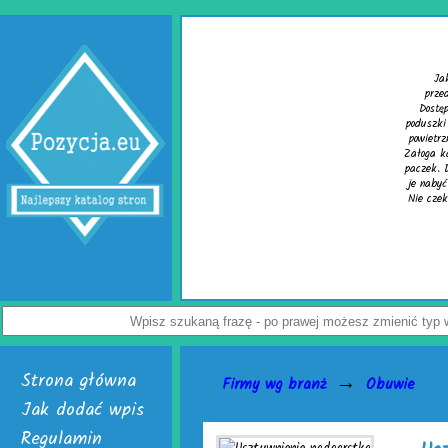
Wypełniacze do kartonów
Jak uchronić paczkę przed uszkodzeniem? Z tym pytaniem zmaga się wielu
przedsiębiorców. Rozwiązaniem problemu są skuteczne wypełniacze do kartonów.
Dostępne są w dwóch, interesujących wersjach. Pierwsza to cieszące się uznaniem
uszki powietrzne do paczek. Alternatywą dla nich jest chroniąca równie dobrze mata
wietrzna. Do wyrobu wymienionych wersji służy folia biodegradowalna do pakowania.
oga każdej firmy handlowej mogą w łatwy sposób tworzyć wspomniane wypełniacze do
zek. Do ich wytwarzania skonstruowano markowe urządzenia activaAir. Trzeba tylko
nabyć i uruchomić. Skończą się problemy z częstymi zwrotami uszkodzonego towaru.
 czekaj, już teraz odwiedź stronę activaair.pl. Znajdziesz na niej pełną ofertę firmy
activaAir.
Wyświetleń: 3945 / Kliknięć: 7 /
Szczegóły wpisu
Strona główna
→
Firmy wg branż
Obuwie
Jak dodać wpis
Regulamin