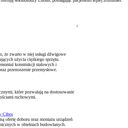
e oferują seksuolodzy Lublin, pomagając pacjentom lepiej zrozumieć
↑
o, że zwarto w niej usługi dźwigowe
cych użycia ciężkiego sprzętu.
montaż konstrukcji stalowych i
raz przenoszenie przemysłowe.
ycznymi, które pozwalają na dostosowanie
wościami ruchowymi.
y Cibes
alną ofertę doboru oraz montażu urządzeń
tonicznych w obiektach budowlanych.