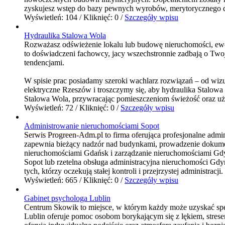
zyskujesz wstęp do bazy pewnych wyrobów, merytorycznego dor
Wyświetleń: 104 / Kliknięć: 0 /
Szczegóły wpisu
Hydraulika Stalowa Wola
Rozważasz odświeżenie lokalu lub budowę nieruchomości, ewen
to doświadczeni fachowcy, jacy wszechstronnie zadbają o Tw
tendencjami.
W spisie prac posiadamy szeroki wachlarz rozwiązań – od wizu
elektryczne Rzeszów i troszczymy się, aby hydraulika Stalo
Stalowa Wola, przywracając pomieszczeniom świeżość oraz uży
Wyświetleń: 72 / Kliknięć: 0 /
Szczegóły wpisu
Administrowanie nieruchomościami Sopot
Serwis Progreen-Adm.pl to firma oferująca profesjonalne adm
zapewnia bieżący nadzór nad budynkami, prowadzenie dokumenta
nieruchomościami Gdańsk i zarządzanie nieruchomościami Gdyn
Sopot lub rzetelna obsługa administracyjna nieruchomości G
tych, którzy oczekują stałej kontroli i przejrzystej administracji.
Wyświetleń: 665 / Kliknięć: 0 /
Szczegóły wpisu
Gabinet psychologa Lublin
Centrum Skowik to miejsce, w którym każdy może uzyskać specj
Lublin oferuje pomoc osobom borykającym się z lękiem, stresem