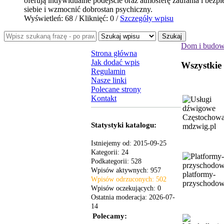
oferują indywidualne podejście oraz atmosferę zaufania i bezp
siebie i wzmocnić dobrostan psychiczny.
Wyświetleń: 68 / Kliknięć: 0 /
Szczegóły wpisu
Szukaj
Dom i budow
Strona główna
Jak dodać wpis
Wszystkie
Regulamin
Nasze linki
Polecane strony
Kontakt
Statystyki katalogu:
mdzwig.pl
Istniejemy od: 2015-09-25
Kategorii: 24
Podkategorii: 528
Wpisów aktywnych: 957
platformy-
Wpisów odrzuconych: 502
przyschodow
Wpisów oczekujących: 0
Ostatnia moderacja: 2026-07-
14
Polecamy: