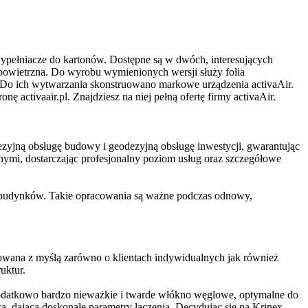
ypełniacze do kartonów. Dostępne są w dwóch, interesujących
a powietrzna. Do wyrobu wymienionych wersji służy folia
Do ich wytwarzania skonstruowano markowe urządzenia activaAir.
 activaair.pl. Znajdziesz na niej pełną ofertę firmy activaAir.
zyjną obsługę budowy i geodezyjną obsługę inwestycji, gwarantując
nymi, dostarczając profesjonalny poziom usług oraz szczegółowe
 budynków. Takie opracowania są ważne podczas odnowy,
wana z myślą zarówno o klientach indywidualnych jak również
uktur.
 dodatkowo bardzo nieważkie i twarde włókno węglowe, optymalne do
, dająca doskonałe parametry łączenia. Decydując się na Krinex,