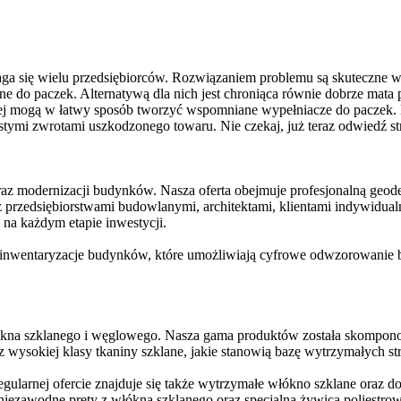
ga się wielu przedsiębiorców. Rozwiązaniem problemu są skuteczne w
zne do paczek. Alternatywą dla nich jest chroniąca równie dobrze mat
ej mogą w łatwy sposób tworzyć wspomniane wypełniacze do paczek. 
tymi zwrotami uszkodzonego towaru. Nie czekaj, już teraz odwiedź stronę
az modernizacji budynków. Nasza oferta obejmuje profesjonalną geode
 przedsiębiorstwami budowlanymi, architektami, klientami indywidual
na każdym etapie inwestycji.
z inwentaryzacje budynków, które umożliwiają cyfrowe odwzorowanie
ókna szklanego i węglowego. Nasza gama produktów została skompono
wysokiej klasy tkaniny szklane, jakie stanowią bazę wytrzymałych str
egularnej ofercie znajduje się także wytrzymałe włókno szklane oraz
ezawodne pręty z włókna szklanego oraz specjalna żywica poliestrowa