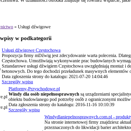
ieczeństwa. W działalności ośrodka znajduje się również wsparcie, jaki
nictwo
» Usługi dźwigowe
 wpisy w podkategorii
Usługi dźwigowe Częstochowa
Propozycja firmy mDźwig jest zdecydowanie warta polecenia. Dlateg
Częstochowa. Umożliwiają wykonywanie prac budowlanych wymagają
Sztandarowe usługi dźwigiem Częstochowa uwzględniają montaż i de
betonowych. Do tego dochodzi przeładunek masywnych elementów o
Data zgłoszenia strony do katalogu: 2021-07-20 14:04:46
Szczegóły wpisu
Platformy-Przyschodowe.pl
Windy dla osób niepełnosprawnych
są urządzeniami specjalist
obiektu budowlanego pod potrzeby osób z ograniczonymi możli
Data zgłoszenia strony do katalogu: 2016-11-16 10:10:39
e.pl
Szczegóły wpisu
Windydlaniepelnosprawnych.com.pl - produkt
Na stronie internetowej firmy znajdziesz aktu
przeznaczonych do likwidacji barier architek