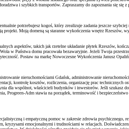
adztwa i szybkich transportów. Zapraszamy do zapoznania się się z p
tualnie potrzebujesz kogoś, który zrealizuje zadania jeszcze szybci
oją projekt. Moją domeną są staranne wykończenia wnętrz Rzeszów, 
alnych aspektów, takich jak rzetelne układanie płytek Rzeszów, kończ
wa Wola w Państwa domu pracowała bezawaryjnie. Jeżeli Twoja przest
teczność. Postaw na markę Nowoczesne Wykończenia Janusz Opaliński i
inistrowanie nieruchomościami Gdańsk, administrowanie nieruchomośc
cji, kontrolę kosztów, rozliczenia, organizację prac technicznych or
ia dla wspólnot, właścicieli budynków i inwestorów. Jeśli szukasz 
dynia, Progreen-Adm stawia na porządek, terminowość i bezpieczeńst
alistyczną i empatyczną pomoc w zakresie zdrowia psychicznego, relac
, kryzysami emocjonalnymi i trudnościami w relacjach. Doświadczeni s