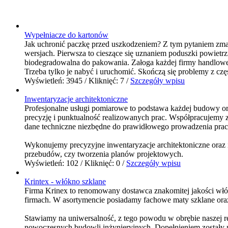
Wypełniacze do kartonów
Jak uchronić paczkę przed uszkodzeniem? Z tym pytaniem zma
wersjach. Pierwsza to cieszące się uznaniem poduszki powietr
biodegradowalna do pakowania. Załoga każdej firmy handlow
Trzeba tylko je nabyć i uruchomić. Skończą się problemy z częs
Wyświetleń: 3945 / Kliknięć: 7 /
Szczegóły wpisu
Inwentaryzacje architektoniczne
Profesjonalne usługi pomiarowe to podstawa każdej budowy or
precyzję i punktualność realizowanych prac. Współpracujemy z
dane techniczne niezbędne do prawidłowego prowadzenia prac 
Wykonujemy precyzyjne inwentaryzacje architektoniczne ora
przebudów, czy tworzenia planów projektowych.
Wyświetleń: 102 / Kliknięć: 0 /
Szczegóły wpisu
Krintex - włókno szklane
Firma Krinex to renomowany dostawca znakomitej jakości wł
firmach. W asortymencie posiadamy fachowe maty szklane oraz 
Stawiamy na uniwersalność, z tego powodu w obrębie naszej r
nowoczesnych budowli inżynieryjnych. Dopełnieniem zostały ni