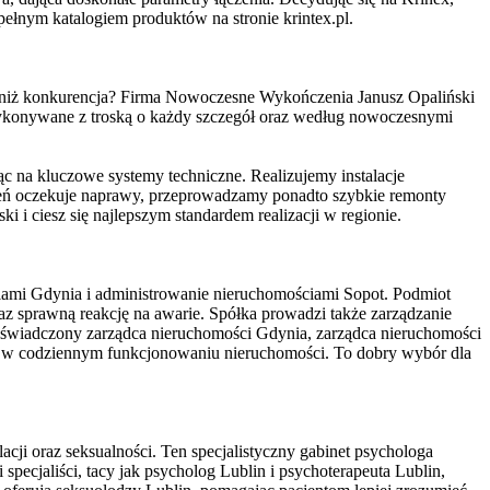
ełnym katalogiem produktów na stronie krintex.pl.
ej niż konkurencja? Firma Nowoczesne Wykończenia Janusz Opaliński
wykonywane z troską o każdy szczegół oraz według nowoczesnymi
ąc na kluczowe systemy techniczne. Realizujemy instalacje
rzeń oczekuje naprawy, przeprowadzamy ponadto szybkie remonty
 ciesz się najlepszym standardem realizacji w regionie.
iami Gdynia i administrowanie nieruchomościami Sopot. Podmiot
az sprawną reakcję na awarie. Spółka prowadzi także zarządzanie
doświadczony zarządca nieruchomości Gdynia, zarządca nieruchomości
wo w codziennym funkcjonowaniu nieruchomości. To dobry wybór dla
ji oraz seksualności. Ten specjalistyczny gabinet psychologa
pecjaliści, tacy jak psycholog Lublin i psychoterapeuta Lublin,