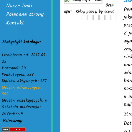
Sch
Nasze linki
Oceń
Dom
wpis:
Kliknij poniżej by ocenić
Polecane strony
jak
Kontakt
prz
Z j
wym
Statystyki katalogu:
zna
Istniejemy od: 2015-09-
cie
25
nal
Kategorii: 24
wła
Podkategorii: 528
bar
Wpisów aktywnych: 957
Wpisów odrzuconych:
pos
502
u e
Wpisów oczekujących: 0
naj
Ostatnia moderacja:
2026-07-14
Str
Polecamy:
Dat