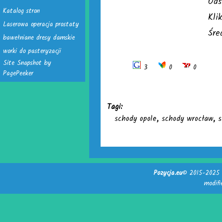
Ods
Katalog stron
Kli
Laserowa operacja prostaty
Śre
bawełniane dresy damskie
worki do pasteryzacji
Site Snapshot by
3
0
0
PagePeeker
Tagi:
schody opole
,
schody wrocław
,
s
Pozycja.eu
© 2015-2025 -
modif