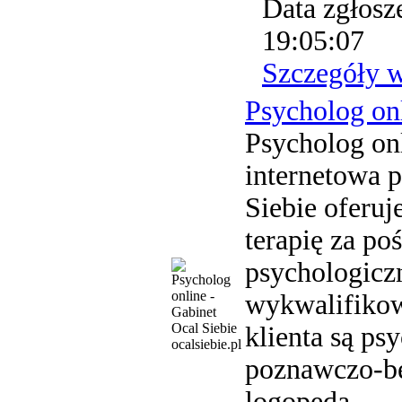
Data zgłosz
19:05:07
Szczegóły 
Psycholog onl
Psycholog onl
internetowa 
Siebie oferuj
terapię za p
psychologicz
wykwalifikow
klienta są ps
ocalsiebie.pl
poznawczo-be
logopeda.