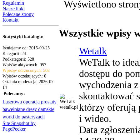
Wyświetlono strony
Regulamin
Nasze linki
Polecane strony
Kontakt
Wszystkie wpisy w
Statystyki katalogu:
Istniejemy od: 2015-09-25
Wetalk
Kategorii: 24
Podkategorii: 528
WeTalk to ideal
Wpisów aktywnych: 957
Wpisów odrzuconych: 502
dostępu do pom
Wpisów oczekujących: 0
Ostatnia moderacja: 2026-07-
wychodzenia z 
14
skontaktować s
Polecamy:
Laserowa operacja prostaty
którzy oferują
wetalk.pl
bawełniane dresy damskie
i wideo.
worki do pasteryzacji
Site Snapshot by
Data zgłoszeni
PagePeeker