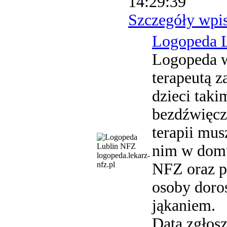
14:29:39
Szczegóły wpi
Logopeda 
Logopeda w 
terapeutą 
dzieci taki
bezdźwięcz
terapii mus
nim w domu
logopeda.lekarz-
nfz.pl
NFZ oraz pr
osoby doro
jąkaniem.
Data zgłosz