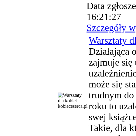
Data zgłosze
16:21:27
Szczegóły w
Warsztaty d
Działająca 
zajmuje się
uzależnieni
może się s
trudnym do 
roku to uza
kobieceserca.pl
swej książce
Takie, dla 