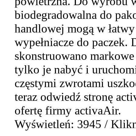
powietrzna. Do wyrobu w
biodegradowalna do pako
handlowej mogą w łatwy
wypełniacze do paczek. 
skonstruowano markowe u
tylko je nabyć i uruchom
częstymi zwrotami uszko
teraz odwiedź stronę activ
ofertę firmy activaAir.
Wyświetleń: 3945 / Klikn