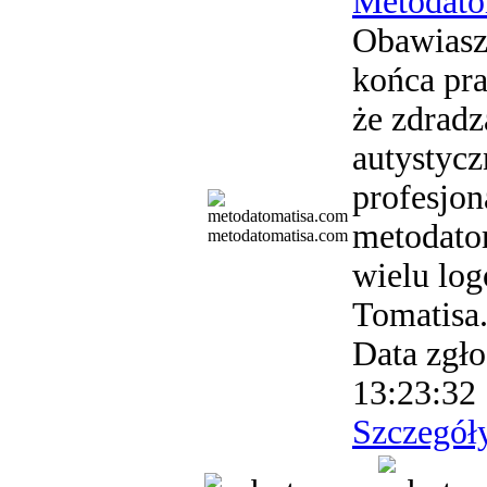
Metodato
Obawiasz 
końca pra
że zdradz
autystycz
profesjon
metodato
metodatomatisa.com
wielu lo
Tomatisa
Data zgło
13:23:32
Szczegół