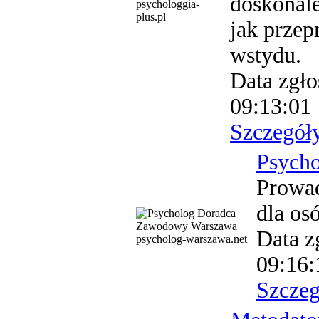
doskonale
psychologgia-
plus.pl
jak przep
wstydu.
Data zgło
09:13:01
Szczegół
Psych
Prowad
dla os
Data z
psycholog-warszawa.net
09:16:
Szczeg