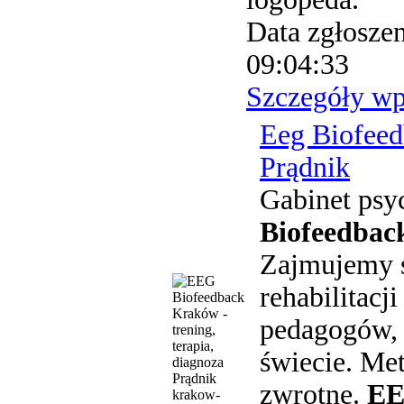
Data zgłoszen
09:04:33
Szczegóły wp
Eeg Biofeed
Prądnik
Gabinet psy
Biofeedba
Zajmujemy s
rehabilitacj
pedagogów, 
świecie. Me
zwrotne.
E
krakow-