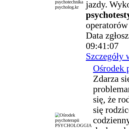
jazdy. Wyk
psycholog.kr
psychotest
operatorów
Data zgłosz
09:41:07
Szczegóły 
Ośrodek
Zdarza si
problemam
się, że ro
się rodzi
codzienn